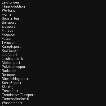
Leistungen
Filmproduktion
Werbung
Menü
Home
Sportarten
Ballsport
Eissport
Fitness
Flugsport
Futsal
Inklusion
Kampfsport
Kraftsport
Laufsport
Leichtathletik
Motorsport
Präzisionssport
Radsport
Reitsport
Rückschlagsport
Schießsport
Skating
Tanzsport
Trendsport/Funsport
Turnen/Akrobatik
Wassersport