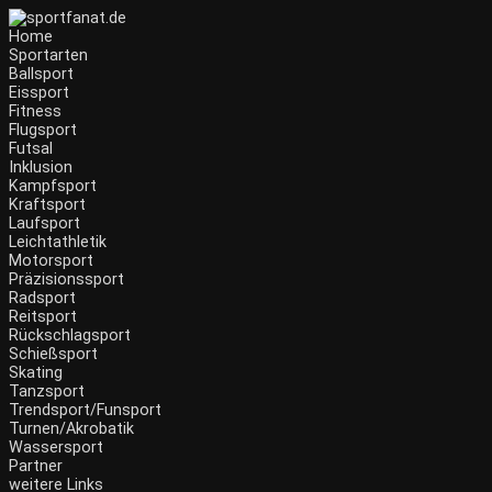
Zum
Inhalt
Home
wechseln
Sportarten
Ballsport
Eissport
Fitness
Flugsport
Futsal
Inklusion
Kampfsport
Kraftsport
Laufsport
Leichtathletik
Motorsport
Präzisionssport
Radsport
Reitsport
Rückschlagsport
Schießsport
Skating
Tanzsport
Trendsport/Funsport
Turnen/Akrobatik
Wassersport
Partner
weitere Links