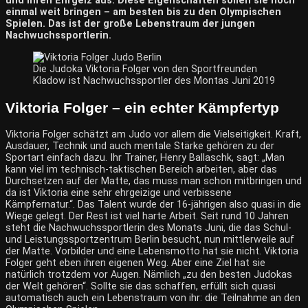
und ihren Ehrgeiz aus. Diese Eigenschaften sollen sie noch
einmal weit bringen – am besten bis zu den Olympischen
Spielen. Das ist der große Lebenstraum der jungen
Nachwuchssportlerin.
Die Judoka Viktoria Folger von den Sportfreunden
Kladow ist Nachwuchssportler des Montas Juni 2019
Viktoria Folger – ein echter Kämpfertyp
Viktoria Folger schätzt am Judo vor allem die Vielseitigkeit. Kraft,
Ausdauer, Technik und auch mentale Stärke gehören zu der
Sportart einfach dazu. Ihr Trainer, Henry Ballaschk, sagt: „Man
kann viel im technisch-taktischen Bereich arbeiten, aber das
Durchsetzen auf der Matte, das muss man schon mitbringen und
da ist Viktoria eine sehr ehrgeizige und verbissene
Kämpfernatur.“. Das Talent wurde der 16-jährigen also quasi in die
Wiege gelegt. Der Rest ist viel harte Arbeit. Seit rund 10 Jahren
steht die Nachwuchssportlerin des Monats Juni, die das Schul-
und Leistungssportzentrum Berlin besucht, nun mittlerweile auf
der Matte. Vorbilder und eine Lebensmotto hat sie nicht. Viktoria
Folger geht eben ihren eigenen Weg. Aber eine Ziel hat sie
natürlich trotzdem vor Augen. Nämlich „zu den besten Judokas
der Welt gehören“. Sollte sie das schaffen, erfüllt sich quasi
automatisch auch ein Lebenstraum von ihr: die Teilnahme an den