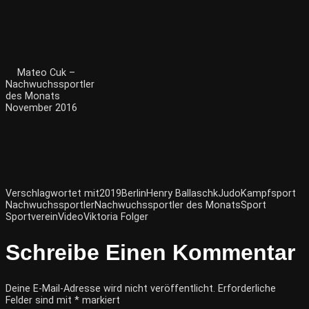
Mateo Cuk –
Nachwuchssportler
des Monats
November 2016
Verschlagwortet mit
2019
Berlin
Henry Ballaschk
Judo
Kampfsport
Nachwuchssportler
Nachwuchssportler des Monats
Sport
Sportverein
Video
Viktoria Folger
Schreibe Einen Kommentar
Deine E-Mail-Adresse wird nicht veröffentlicht.
Erforderliche
Felder sind mit
*
markiert