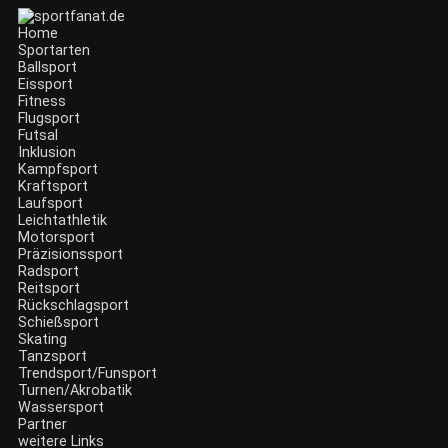
Zum
Inhalt
Home
wechseln
Sportarten
Ballsport
Eissport
Fitness
Flugsport
Futsal
Inklusion
Kampfsport
Kraftsport
Laufsport
Leichtathletik
Motorsport
Präzisionssport
Radsport
Reitsport
Rückschlagsport
Schießsport
Skating
Tanzsport
Trendsport/Funsport
Turnen/Akrobatik
Wassersport
Partner
weitere Links