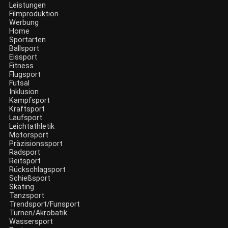
Leistungen
Filmproduktion
Werbung
Menü
Home
Sportarten
Ballsport
Eissport
Fitness
Flugsport
Futsal
Inklusion
Kampfsport
Kraftsport
Laufsport
Leichtathletik
Motorsport
Präzisionssport
Radsport
Reitsport
Rückschlagsport
Schießsport
Skating
Tanzsport
Trendsport/Funsport
Turnen/Akrobatik
Wassersport