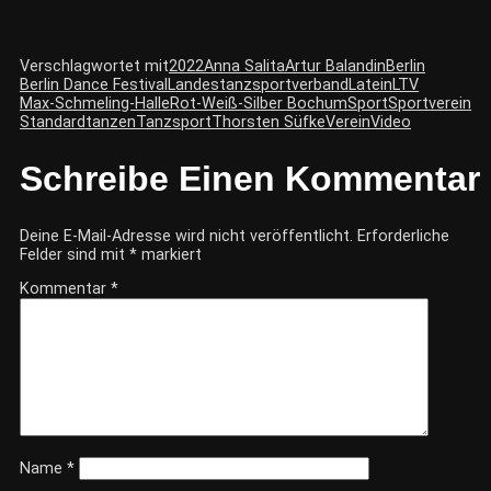
Verschlagwortet mit
2022
Anna Salita
Artur Balandin
Berlin
Berlin Dance Festival
Landestanzsportverband
Latein
LTV
Max-Schmeling-Halle
Rot-Weiß-Silber Bochum
Sport
Sportverein
Standard
tanzen
Tanzsport
Thorsten Süfke
Verein
Video
Schreibe Einen Kommentar
Deine E-Mail-Adresse wird nicht veröffentlicht.
Erforderliche
Felder sind mit
*
markiert
Kommentar
*
Name
*