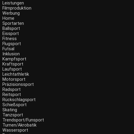
Leistungen
Filmproduktion
Werbung
Menü
Home
Sportarten
Ballsport
Eissport
Fitness
Flugsport
Futsal
Inklusion
Kampfsport
Kraftsport
Laufsport
Leichtathletik
Motorsport
Präzisionssport
Radsport
Reitsport
Rückschlagsport
Schießsport
Skating
Tanzsport
Trendsport/Funsport
Turnen/Akrobatik
Wassersport