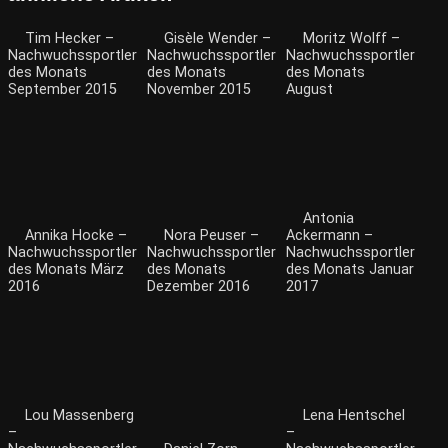
Tim Hecker –
Gisèle Wender –
Moritz Wolff –
Nachwuchssportler
Nachwuchssportler
Nachwuchssportler
des Monats
des Monats
des Monats
September 2015
November 2015
August
Antonia
Annika Hocke –
Nora Peuser –
Ackermann –
Nachwuchssportler
Nachwuchssportler
Nachwuchssportler
des Monats März
des Monats
des Monats Januar
2016
Dezember 2016
2017
Lou Massenberg
Lena Hentschel
–
–