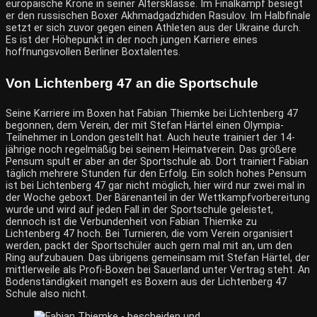
europäische Krone in seiner Altersklasse. Im Finalkampf besiegt
er den russischen Boxer Akhmadgadzhiden Rasulov. Im Halbfinale
setzt er sich zuvor gegen einen Athleten aus der Ukraine durch.
Es ist der Höhepunkt in der noch jungen Karriere eines
hoffnungsvollen Berliner Boxtalentes.
Von Lichtenberg 47 an die Sportschule
Seine Karriere im Boxen hat Fabian Thiemke bei
Lichtenberg 47
begonnen, dem Verein, der mit Stefan Härtel einen Olympia-
Teilnehmer in London gestellt hat. Auch heute trainiert der 14-
jährige noch regelmäßig bei seinem Heimatverein. Das größere
Pensum spult er aber an der Sportschule ab. Dort trainiert Fabian
täglich mehrere Stunden für den Erfolg. Ein solch hohes Pensum
ist bei Lichtenberg 47 gar nicht möglich, hier wird nur zwei mal in
der Woche geboxt. Der Bärenanteil in der Wettkampfvorbereitung
wurde und wird auf jeden Fall in der Sportschule geleistet,
dennoch ist die Verbundenheit von Fabian Thiemke zu
Lichtenberg 47 hoch. Bei Turnieren, die vom Verein organisiert
werden, packt der Sportschüler auch gern mal mit an, um den
Ring aufzubauen. Das übrigens gemeinsam mit Stefan Härtel, der
mittlerweile als Profi-Boxen bei Sauerland unter Vertrag steht. An
Bodenständigkeit mangelt es Boxern aus der Lichtenberg 47
Schule also nicht.