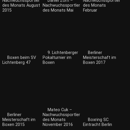
Nachwuchssportler
Daniel Zorn –
Nachwuchssportler
des Monats August
Nachwuchssportler
des Monats
2015
des Monats Mai
Februar
9. Lichtenberger
Berliner
Boxen beim SV
Pokalturnier im
Meisterschaft im
Lichtenberg 47
Boxen
Boxen 2017
Mateo Cuk –
Berliner
Nachwuchssportler
Meisterschaft im
des Monats
Boxring SC
Boxen 2015
November 2016
Eintracht Berlin