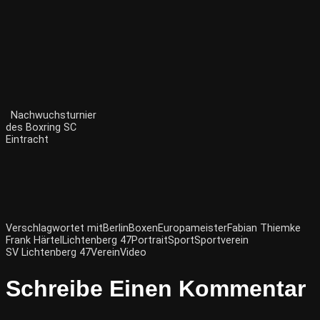
Nachwuchsturnier
des Boxring SC
Eintracht
Verschlagwortet mit
Berlin
Boxen
Europameister
Fabian Thiemke
Frank Härtel
Lichtenberg 47
Portrait
Sport
Sportverein
SV Lichtenberg 47
Verein
Video
Schreibe Einen Kommentar