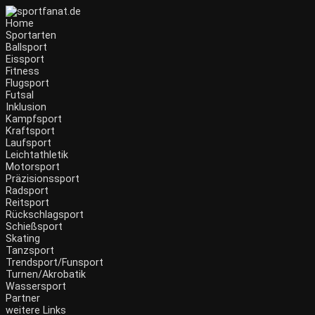
Zum
Inhalt
Home
wechseln
Sportarten
Ballsport
Eissport
Fitness
Flugsport
Futsal
Inklusion
Kampfsport
Kraftsport
Laufsport
Leichtathletik
Motorsport
Präzisionssport
Radsport
Reitsport
Rückschlagsport
Schießsport
Skating
Tanzsport
Trendsport/Funsport
Turnen/Akrobatik
Wassersport
Partner
weitere Links