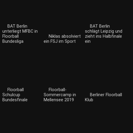
BAT Berlin
BAT Berlin
unterliegt MFBC in
schlägt Leipzig und
Floorball
Niklas absolviert
zieht ins Halbfinale
Bundesliga
ein FSJ im Sport
ein
Floorball
Floorball-
Schulcup
Sommercamp in
Berliner Floorball
Bundesfinale
Mellensee 2019
Klub