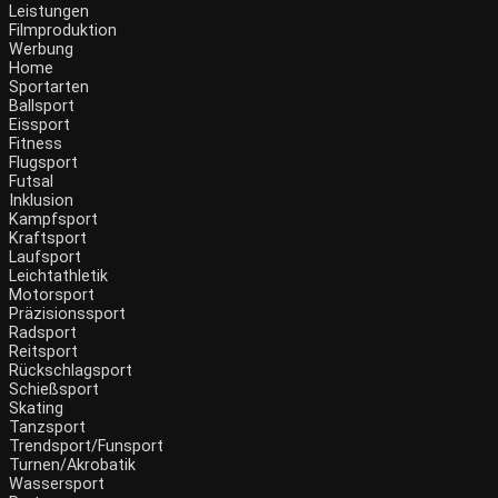
Leistungen
Filmproduktion
Werbung
Menü
Home
Sportarten
Ballsport
Eissport
Fitness
Flugsport
Futsal
Inklusion
Kampfsport
Kraftsport
Laufsport
Leichtathletik
Motorsport
Präzisionssport
Radsport
Reitsport
Rückschlagsport
Schießsport
Skating
Tanzsport
Trendsport/Funsport
Turnen/Akrobatik
Wassersport