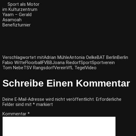
Sport als Motor
im Kulturzentrum
Yaam – Gerald
Asamoah
Benefizturnier
Verschlagwortet mit
Adrian Mühle
Antonia Oelke
BAT Berlin
Berlin
Fabio Witte
Floorball
FVBB
Joana Riedorf
Sport
Sportverein
Tom Nebe
TSV Rangsdorf
Verein
VfL Tegel
Video
Schreibe Einen Kommentar
Deine E-Mail-Adresse wird nicht veröffentlicht.
Erforderliche
Felder sind mit
*
markiert
Kommentar
*