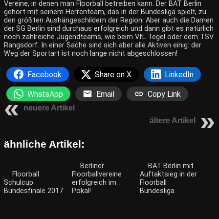
Vereine, in denen man Floorball betreiben kann. Der BAT Berlin
gehört mit seinem Herrenteam, das in der Bundesliga spielt, zu
den größten Aushängeschildern der Region. Aber auch die Damen
der SG Berlin sind durchaus erfolgreich und dann gibt es natürlich
noch zahlreiche Jugendteams, wie beim VfL Tegel oder dem TSV
Rangsdorf. In einer Sache sind sich aber alle Aktiven einig: der
Weg der Sportart ist noch lange nicht abgeschlossen!
Facebook
Share on X
LinkedIn
WhatsApp
Email
Copy Link
neuere Artikel
ältere Artikel
ähnliche Artikel:
Berliner
BAT Berlin mit
Floorball
Floorballvereine
Auftaktsieg in der
Schulcup
erfolgreich im
Floorball
Bundesfinale 2017
Pokal!
Bundesliga