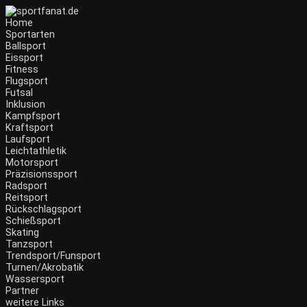
Zum
Inhalt
Home
wechseln
Sportarten
Ballsport
Eissport
Fitness
Flugsport
Futsal
Inklusion
Kampfsport
Kraftsport
Laufsport
Leichtathletik
Motorsport
Präzisionssport
Radsport
Reitsport
Rückschlagsport
Schießsport
Skating
Tanzsport
Trendsport/Funsport
Turnen/Akrobatik
Wassersport
Partner
weitere Links