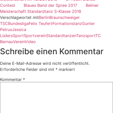
Contest
Blaues Band der Spree 2017
Beliner
Meisterschaft Standardtanz S-Klasse 2018
Verschlagwortet mit
Berlin
Braunschweiger
TSC
Bundesliga
Felix Teufert
Formationstanz
Gunter
Petrus
Jessica
Lüders
Sport
Sportverein
Standard
tanzen
Tanzsport
TC
Bernau
Verein
Video
Schreibe einen Kommentar
Deine E-Mail-Adresse wird nicht veröffentlicht.
Erforderliche Felder sind mit
*
markiert
Kommentar
*