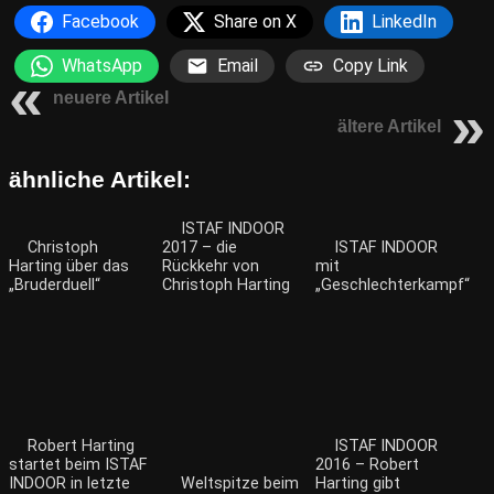
Facebook
Share on X
LinkedIn
WhatsApp
Email
Copy Link
neuere Artikel
ältere Artikel
ähnliche Artikel:
ISTAF INDOOR
Christoph
2017 – die
ISTAF INDOOR
Harting über das
Rückkehr von
mit
„Bruderduell“
Christoph Harting
„Geschlechterkampf“
Robert Harting
ISTAF INDOOR
startet beim ISTAF
2016 – Robert
INDOOR in letzte
Weltspitze beim
Harting gibt