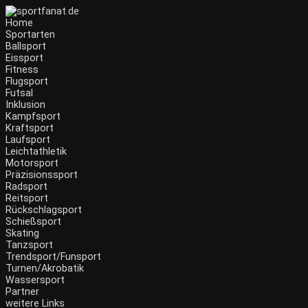
Home
Sportarten
Ballsport
Eissport
Fitness
Flugsport
Futsal
Inklusion
Kampfsport
Kraftsport
Laufsport
Leichtathletik
Motorsport
Präzisionssport
Radsport
Reitsport
Rückschlagsport
Schießsport
Skating
Tanzsport
Trendsport/Funsport
Turnen/Akrobatik
Wassersport
Partner
weitere Links