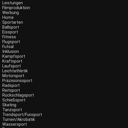
Leistungen
Filmproduktion
Werbung
Home
Sportarten
Ballsport
Eissport
Fitness
Flugsport
Futsal
Inklusion
Kampfsport
Kraftsport
Laufsport
Leichtathletik
Motorsport
Präzisionssport
Radsport
Reitsport
Rückschlagsport
Schießsport
Skating
Tanzsport
Trendsport/Funsport
Turnen/Akrobatik
Wassersport