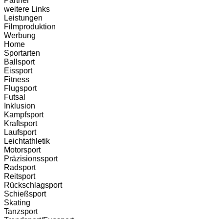
Partner
weitere Links
Leistungen
Filmproduktion
Werbung
Home
Sportarten
Ballsport
Eissport
Fitness
Flugsport
Futsal
Inklusion
Kampfsport
Kraftsport
Laufsport
Leichtathletik
Motorsport
Präzisionssport
Radsport
Reitsport
Rückschlagsport
Schießsport
Skating
Tanzsport