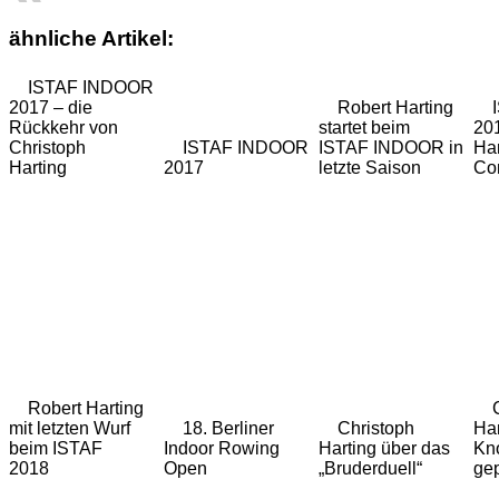
ähnliche Artikel:
ISTAF INDOOR
2017 – die
Robert Harting
Rückkehr von
startet beim
20
Christoph
ISTAF INDOOR
ISTAF INDOOR in
Har
Harting
2017
letzte Saison
Co
Robert Harting
mit letzten Wurf
18. Berliner
Christoph
Har
beim ISTAF
Indoor Rowing
Harting über das
Kno
2018
Open
„Bruderduell“
gep