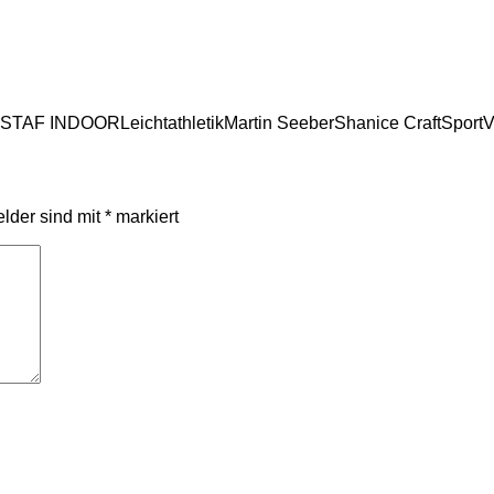
ISTAF INDOOR
Leichtathletik
Martin Seeber
Shanice Craft
Sport
V
elder sind mit
*
markiert