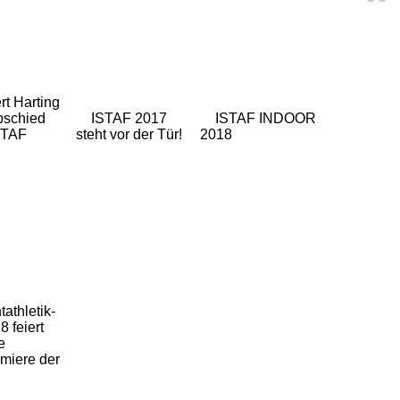
rt Harting
Abschied
ISTAF 2017
ISTAF INDOOR
STAF
steht vor der Tür!
2018
tathletik-
 feiert
e
miere der