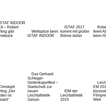
ISTAF INDOOR
16 – Robert
ISTAF 2017
Robe
ting gibt
Weltspitze beim
kommt mit großer
feiert 
meback
ISTAF INDOOR
Bühne daher
beim I
Das Gerhard-
Schlegel-
Gedenksportfest –
Leich
Christoph
Startschuß zur
EM 2018
ting „Der
neuen
IDM der
kürzest
ten ist
Leichtathletik-
Leichtathletik
Filmpre
latzt“
Saison
2015
Welt