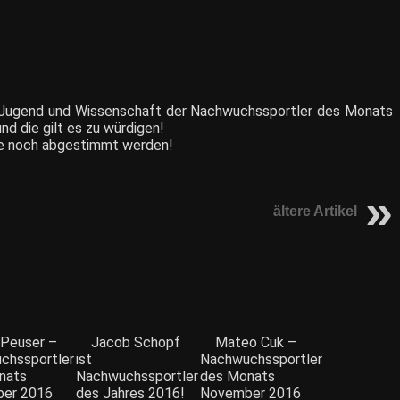
g, Jugend und Wissenschaft der Nachwuchssportler des Monats
d die gilt es zu würdigen!
e
noch abgestimmt werden!
ältere Artikel
 Peuser –
Jacob Schopf
Mateo Cuk –
chssportler
ist
Nachwuchssportler
nats
Nachwuchssportler
des Monats
er 2016
des Jahres 2016!
November 2016