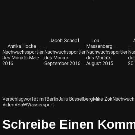
Jacob Schopf
Lou
Annika Hocke –
–
Massenberg –
–
Nachwuchssportler
Nachwuchssportler
Nachwuchssportler
Na
des Monats März
des Monats
des Monats
de
2016
September 2016
August 2015
20
Verschlagwortet mit
Berlin
Julia Büsselberg
Mike Zok
Nachwuchs
Video
VSaW
Wassersport
Schreibe Einen Komm