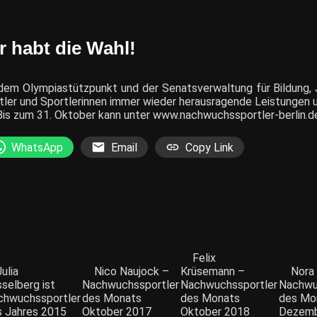
 habt die Wahl!
, dem Olympiastützpunkt und der Senatsverwaltung für Bildun
tler und Sportlerinnen immer wieder herausragende Leistungen un
is zum 31. Oktober kann unter
www.nachwuchssportler-berlin.d
WhatsApp
Email
Copy Link
Felix
Julia
Nico Naujock –
Krüsemann –
Nora
selberg ist
Nachwuchssportler
Nachwuchssportler
Nachwu
chwuchssportler
des Monats
des Monats
des Mo
s Jahres 2015
Oktober 2017
Oktober 2018
Dezemb