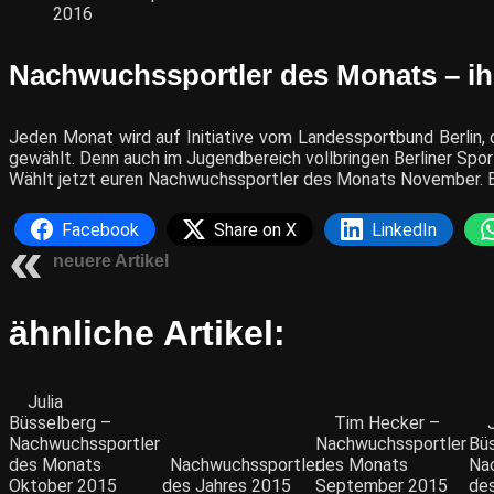
2016
Nachwuchssportler des Monats – ihr
Jeden Monat wird auf Initiative vom Landessportbund Berlin
gewählt. Denn auch im Jugendbereich vollbringen Berliner Spor
Wählt jetzt euren Nachwuchssportler des Monats November. B
Facebook
Share on X
LinkedIn
neuere Artikel
ähnliche Artikel:
Julia
Büsselberg –
Tim Hecker –
Nachwuchssportler
Nachwuchssportler
Büs
des Monats
Nachwuchssportler
des Monats
Na
Oktober 2015
des Jahres 2015
September 2015
de