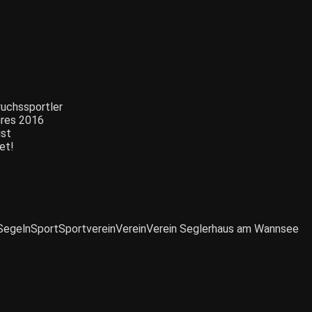
uchssportler
hres 2016
ist
et!
Segeln
Sport
Sportverein
Verein
Verein Seglerhaus am Wannsee