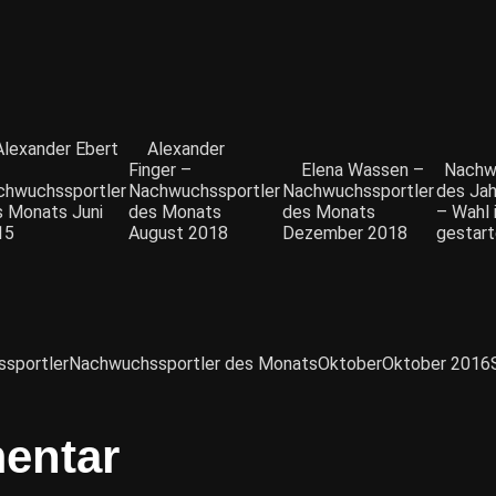
Alexander Ebert
Alexander
Finger –
Elena Wassen –
Nachw
chwuchssportler
Nachwuchssportler
Nachwuchssportler
des Ja
s Monats Juni
des Monats
des Monats
– Wahl 
15
August 2018
Dezember 2018
gestart
sportler
Nachwuchssportler des Monats
Oktober
Oktober 2016
entar