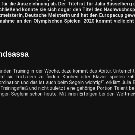
für die Auszeichnung ab. Der Titel ist für Julia Büsselberg 
hließend konnte sie sich sogar den Titel des Nachwuchss
eltmeisterin, Deutsche Meisterin und hat den Europacup gew
ilnahme an den Olympischen Spielen. 2020 kommt vielleicht
endsassa
Stunden Training in der Woche, dazu kommt das Abitur. Unterri
cht sie trotzdem zu finden. Kochen oder Klavier spielen zä
rdination und das ist auch beim Segeln wichtig!“, erklärt Julia 
Trainingsfleiß und nicht zuletzt eine gehörige Portion Talent bes
jungen Seglerin schon heute. Mit ihren Erfolgen bei den Weltmeis