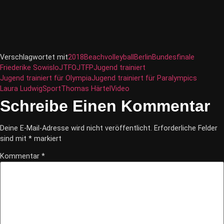
Verschlagwortet mit
2018
Beachvolleyball
Berlin
Bundesfinale
Friederike Sowislo
JTFO
JTFP
Jugend trainiert
Jugend trainiert für Olympia
Jugend trainiert für Paralympics
Laura Ludwig
Sport
Thomas Härtel
Video
Schreibe Einen Kommentar
Deine E-Mail-Adresse wird nicht veröffentlicht.
Erforderliche Felder
sind mit
*
markiert
Kommentar
*