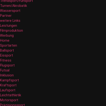
Trendsport/Funsport
Turnen/Akrobatik
Wassersport
Partner
weitere Links
Leistungen
Filmproduktion
Werbung
Menü
Home
Sportarten
Ballsport
Eissport
Fitness
Flugsport
Futsal
Inklusion
Kampfsport
Kraftsport
Laufsport
Leichtathletik
Motorsport
Präzisionssport