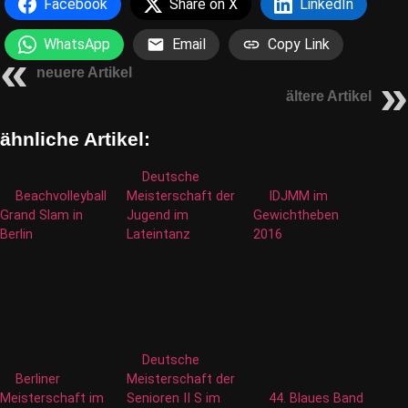
Facebook
Share on X
LinkedIn
WhatsApp
Email
Copy Link
neuere Artikel
ältere Artikel
ähnliche Artikel:
Deutsche
Beachvolleyball
Meisterschaft der
IDJMM im
Grand Slam in
Jugend im
Gewichtheben
Berlin
Lateintanz
2016
Deutsche
Berliner
Meisterschaft der
Meisterschaft im
Senioren II S im
44. Blaues Band