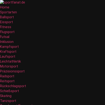
Zum
Inhalt
Home
wechseln
Sportarten
Ballsport
Eissport
Fitness
Flugsport
Futsal
Inklusion
Kampfsport
Kraftsport
Laufsport
Leichtathletik
Motorsport
Präzisionssport
Radsport
Reitsport
Rückschlagsport
Schießsport
Skating
Tanzsport