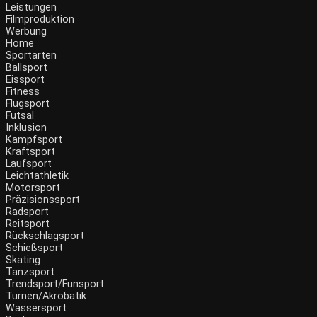
Leistungen
Filmproduktion
Werbung
Home
Sportarten
Ballsport
Eissport
Fitness
Flugsport
Futsal
Inklusion
Kampfsport
Kraftsport
Laufsport
Leichtathletik
Motorsport
Präzisionssport
Radsport
Reitsport
Rückschlagsport
Schießsport
Skating
Tanzsport
Trendsport/Funsport
Turnen/Akrobatik
Wassersport