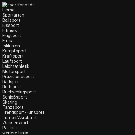
Home
Sportarten
Ballsport
Eissport
Fitness
Flugsport
Futsal
Inklusion
Kampfsport
Kraftsport
Laufsport
Leichtathletik
Motorsport
Präzisionssport
Radsport
Reitsport
Rückschlagsport
Schießsport
Skating
Tanzsport
Trendsport/Funsport
Turnen/Akrobatik
Wassersport
Partner
weitere Links