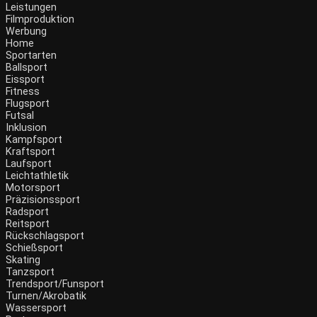
Leistungen
Filmproduktion
Werbung
Home
Sportarten
Ballsport
Eissport
Fitness
Flugsport
Futsal
Inklusion
Kampfsport
Kraftsport
Laufsport
Leichtathletik
Motorsport
Präzisionssport
Radsport
Reitsport
Rückschlagsport
Schießsport
Skating
Tanzsport
Trendsport/Funsport
Turnen/Akrobatik
Wassersport