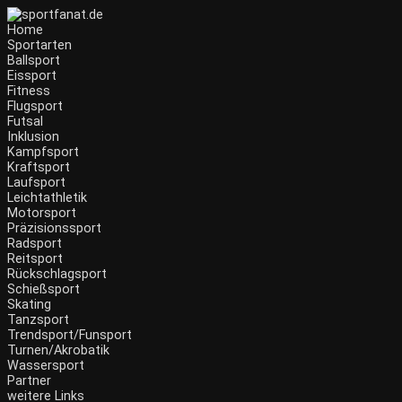
Home
Sportarten
Ballsport
Eissport
Fitness
Flugsport
Futsal
Inklusion
Kampfsport
Kraftsport
Laufsport
Leichtathletik
Motorsport
Präzisionssport
Radsport
Reitsport
Rückschlagsport
Schießsport
Skating
Tanzsport
Trendsport/Funsport
Turnen/Akrobatik
Wassersport
Partner
weitere Links