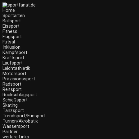
Zum
Inhalt
Home
wechseln
Sportarten
Ballsport
Eissport
Fitness
Flugsport
Futsal
Inklusion
Kampfsport
Kraftsport
Laufsport
Leichtathletik
Motorsport
Präzisionssport
Radsport
Reitsport
Rückschlagsport
Schießsport
Skating
Tanzsport
Trendsport/Funsport
Turnen/Akrobatik
Wassersport
Partner
weitere Links