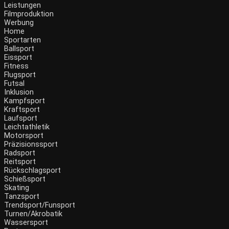
Leistungen
Filmproduktion
Werbung
Menü
Home
Sportarten
Ballsport
Eissport
Fitness
Flugsport
Futsal
Inklusion
Kampfsport
Kraftsport
Laufsport
Leichtathletik
Motorsport
Präzisionssport
Radsport
Reitsport
Rückschlagsport
Schießsport
Skating
Tanzsport
Trendsport/Funsport
Turnen/Akrobatik
Wassersport