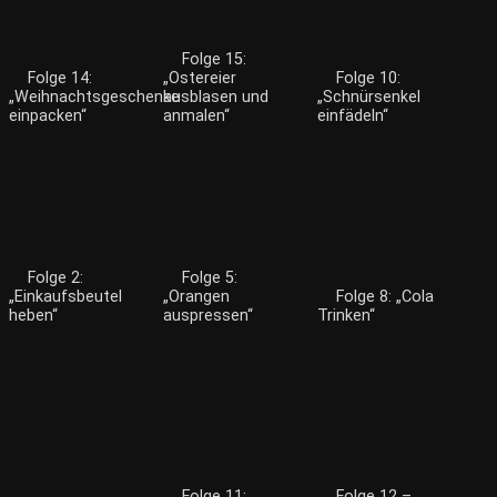
Folge 15:
Folge 14:
„Ostereier
Folge 10:
„Weihnachtsgeschenke
ausblasen und
„Schnürsenkel
einpacken“
anmalen“
einfädeln“
Folge 2:
Folge 5:
„Einkaufsbeutel
„Orangen
Folge 8: „Cola
heben“
auspressen“
Trinken“
Folge 11:
Folge 12 –