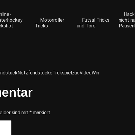
Inline-
Hack
aterhockey
Motorroller
Futsal Tricks
nicht nu
ckshot
Tricks
und Tore
Pausen
undstück
Netzfundstücke
Trckspielzug
Video
Win
entar
elder sind mit
*
markiert