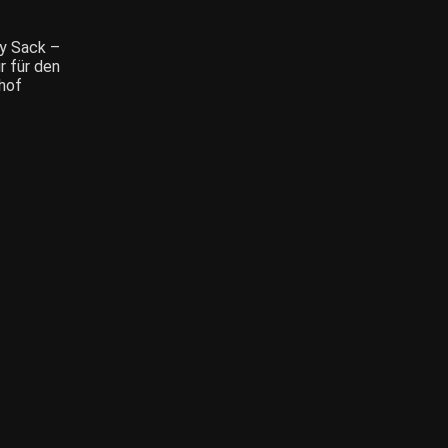
y Sack –
r für den
hof