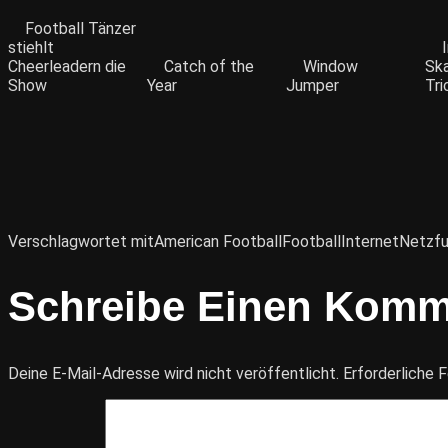
Football Tänzer
stiehlt
Cheerleadern die
Catch of the
Window
Sk
Show
Year
Jumper
Tri
Verschlagwortet mit
American Football
Football
Internet
Netzf
Schreibe Einen Komm
Deine E-Mail-Adresse wird nicht veröffentlicht.
Erforderliche F