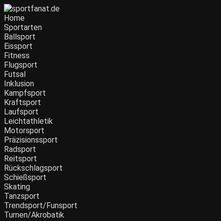
Zum
Inhalt
Home
wechseln
Sportarten
Ballsport
Eissport
Fitness
Flugsport
Futsal
Inklusion
Kampfsport
Kraftsport
Laufsport
Leichtathletik
Motorsport
Präzisionssport
Radsport
Reitsport
Rückschlagsport
Schießsport
Skating
Tanzsport
Trendsport/Funsport
Turnen/Akrobatik