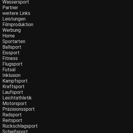
Wassersport
Partner
weitere Links
Leistungen
Filmproduktion
Werbung
Menü
Home
Sportarten
Ballsport
Eissport
Fitness
Flugsport
Futsal
Inklusion
Kampfsport
Kraftsport
Laufsport
Leichtathletik
Motorsport
Präzisionssport
Radsport
Reitsport
Rückschlagsport
Schießsport