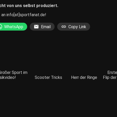
ht von uns selbst produziert.
an info[at]sportfanat.de!
WhatsApp
Email
Copy Link
Großer Sport im
Erst
ikvideo!
Scooter Tricks
Herr der Ringe
Flip de