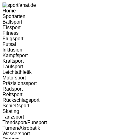
Zum
Inhalt
Home
wechseln
Sportarten
Ballsport
Eissport
Fitness
Flugsport
Futsal
Inklusion
Kampfsport
Kraftsport
Laufsport
Leichtathletik
Motorsport
Präzisionssport
Radsport
Reitsport
Rückschlagsport
Schießsport
Skating
Tanzsport
Trendsport/Funsport
Turnen/Akrobatik
Wassersport