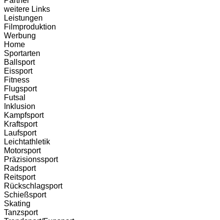
Partner
weitere Links
Leistungen
Filmproduktion
Werbung
Menü
Home
Sportarten
Ballsport
Eissport
Fitness
Flugsport
Futsal
Inklusion
Kampfsport
Kraftsport
Laufsport
Leichtathletik
Motorsport
Präzisionssport
Radsport
Reitsport
Rückschlagsport
Schießsport
Skating
Tanzsport