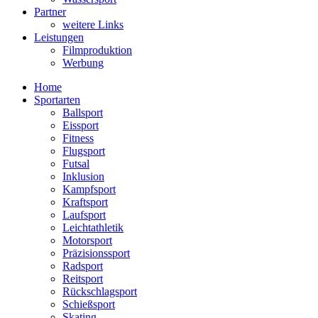
Partner
weitere Links
Leistungen
Filmproduktion
Werbung
Menü
Home
Sportarten
Ballsport
Eissport
Fitness
Flugsport
Futsal
Inklusion
Kampfsport
Kraftsport
Laufsport
Leichtathletik
Motorsport
Präzisionssport
Radsport
Reitsport
Rückschlagsport
Schießsport
Skating