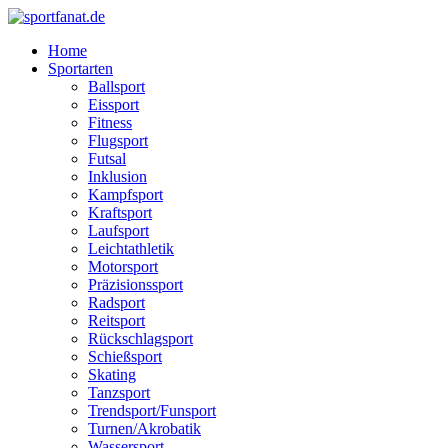
Zum
Inhalt
Home
wechseln
Sportarten
Ballsport
Eissport
Fitness
Flugsport
Futsal
Inklusion
Kampfsport
Kraftsport
Laufsport
Leichtathletik
Motorsport
Präzisionssport
Radsport
Reitsport
Rückschlagsport
Schießsport
Skating
Tanzsport
Trendsport/Funsport
Turnen/Akrobatik
Wassersport