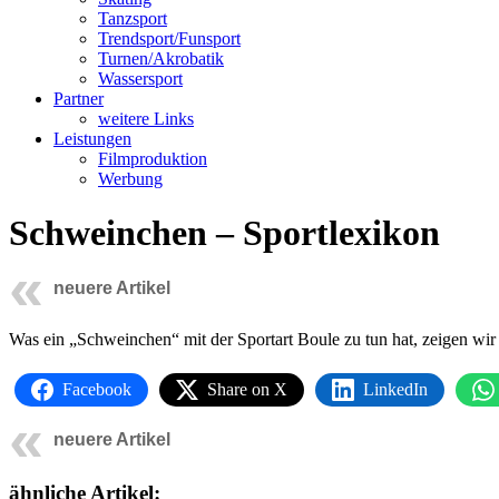
Tanzsport
Trendsport/Funsport
Turnen/Akrobatik
Wassersport
Partner
weitere Links
Leistungen
Filmproduktion
Werbung
Schweinchen – Sportlexikon
neuere Artikel
Was ein „Schweinchen“ mit der Sportart Boule zu tun hat, zeigen wir
Facebook
Share on X
LinkedIn
neuere Artikel
ähnliche Artikel: