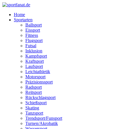
Zum
Inhalt
Home
wechseln
Sportarten
Ballsport
Eissport
Fitness
Flugsport
Futsal
Inklusion
Kampfsport
Kraftsport
Laufsport
Leichtathletik
Motorsport
Präzisionssport
Radsport
Reitsport
Rückschlagsport
Schießsport
Skating
Tanzsport
Trendsport/Funsport
Turnen/Akrobatik
Wassersport