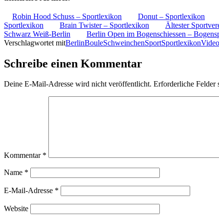
Robin Hood Schuss – Sportlexikon
Donut – Sportlexikon
Sportlexikon
Brain Twister – Sportlexikon
Ältester Sportver
Schwarz Weiß-Berlin
Berlin Open im Bogenschiessen – Bogensp
Verschlagwortet mit
Berlin
Boule
Schweinchen
Sport
Sportlexikon
Vide
Schreibe einen Kommentar
Deine E-Mail-Adresse wird nicht veröffentlicht.
Erforderliche Felder 
Kommentar
*
Name
*
E-Mail-Adresse
*
Website