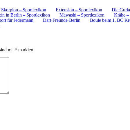
Skorpion – Sportlexikon
Extension – Sportlexikon
Die Gurke
ein in Berlin – Sportlexikon
Mawashi – Sportlexikon
Krähe – 
ort für Jedermann
Dart-Freunde-Berlin
Boule beim 1. BC Kr
o
sind mit
*
markiert