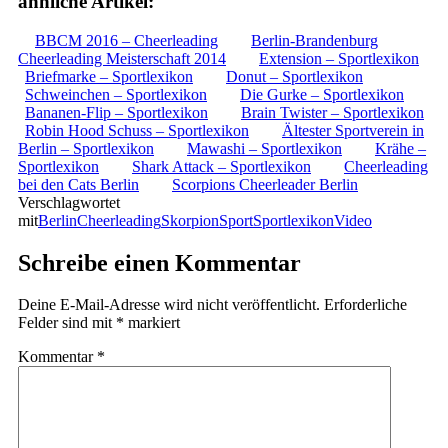
ähnliche Artikel:
BBCM 2016 – Cheerleading
Berlin-Brandenburg
Cheerleading Meisterschaft 2014
Extension – Sportlexikon
Briefmarke – Sportlexikon
Donut – Sportlexikon
Schweinchen – Sportlexikon
Die Gurke – Sportlexikon
Bananen-Flip – Sportlexikon
Brain Twister – Sportlexikon
Robin Hood Schuss – Sportlexikon
Ältester Sportverein in
Berlin – Sportlexikon
Mawashi – Sportlexikon
Krähe –
Sportlexikon
Shark Attack – Sportlexikon
Cheerleading
bei den Cats Berlin
Scorpions Cheerleader Berlin
Verschlagwortet
mit
Berlin
Cheerleading
Skorpion
Sport
Sportlexikon
Video
Schreibe einen Kommentar
Deine E-Mail-Adresse wird nicht veröffentlicht.
Erforderliche
Felder sind mit
*
markiert
Kommentar
*