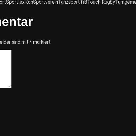
ort
Sportlexikon
Sportverein
Tanzsport
TiB
Touch Rugby
Turngemei
entar
elder sind mit
*
markiert