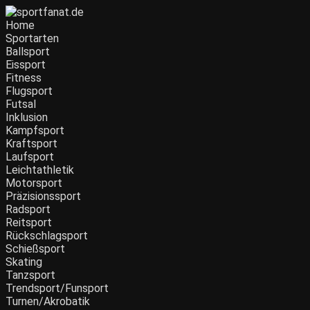
Zum
Inhalt
Home
wechseln
Sportarten
Ballsport
Eissport
Fitness
Flugsport
Futsal
Inklusion
Kampfsport
Kraftsport
Laufsport
Leichtathletik
Motorsport
Präzisionssport
Radsport
Reitsport
Rückschlagsport
Schießsport
Skating
Tanzsport
Trendsport/Funsport
Turnen/Akrobatik