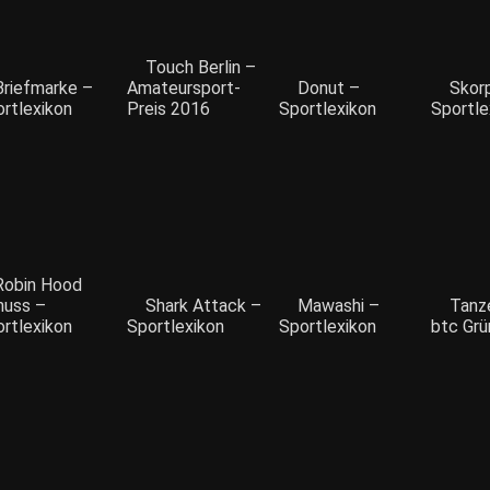
Touch Berlin –
Briefmarke –
Amateursport-
Donut –
Skor
rtlexikon
Preis 2016
Sportlexikon
Sportle
Robin Hood
huss –
Shark Attack –
Mawashi –
Tanz
rtlexikon
Sportlexikon
Sportlexikon
btc Grü