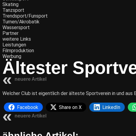
Skating
Tanzsport
Trendsport/Funsport
Turnen/Akrobatik
Wassersport
Partner
weitere Links
Leistungen
Filmproduktion
Werbung
Ältester Sportve
neuere Artikel
Welcher Club ist eigentlich der älteste Sportverein in und aus 
Facebook
Share on X
LinkedIn
neuere Artikel
ähnliche Artikel: