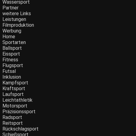
Wassersport
Partner
weitere Links
Leistungen
Filmproduktion
Werbung
Menü
Home
Sportarten
Ballsport
Eissport
Fitness
Flugsport
Futsal
Inklusion
Kampfsport
Kraftsport
Laufsport
Leichtathletik
Motorsport
Präzisionssport
Radsport
Reitsport
Rückschlagsport
Schießsport