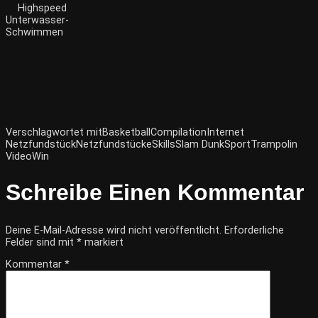
Highspeed
Unterwasser-
Schwimmen
Verschlagwortet mit
Basketball
Compilation
Internet
Netzfundstück
Netzfundstücke
Skills
Slam Dunk
Sport
Trampolin
Video
Win
Schreibe Einen Kommentar
Deine E-Mail-Adresse wird nicht veröffentlicht.
Erforderliche
Felder sind mit
*
markiert
Kommentar
*