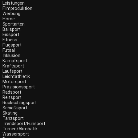
Leistungen
Filmproduktion
Werbung
Menü
Home
Sportarten
Ballsport
Eissport
Fitness
Flugsport
Futsal
Inklusion
Kampfsport
Kraftsport
Laufsport
Leichtathletik
Motorsport
Präzisionssport
Radsport
Reitsport
Rückschlagsport
Schießsport
Skating
Tanzsport
Trendsport/Funsport
Turnen/Akrobatik
Wassersport