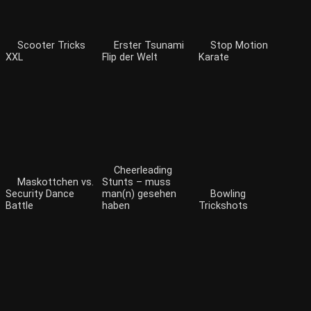
Scooter Tricks
Erster Tsunami
Stop Motion
XXL
Flip der Welt
Karate
Cheerleading
Maskottchen vs.
Stunts – muss
Security Dance
man(n) gesehen
Bowling
Battle
haben
Trickshots