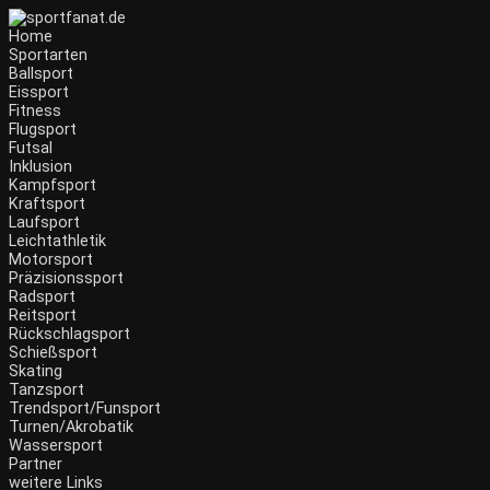
Zum
Inhalt
Home
wechseln
Sportarten
Ballsport
Eissport
Fitness
Flugsport
Futsal
Inklusion
Kampfsport
Kraftsport
Laufsport
Leichtathletik
Motorsport
Präzisionssport
Radsport
Reitsport
Rückschlagsport
Schießsport
Skating
Tanzsport
Trendsport/Funsport
Turnen/Akrobatik
Wassersport
Partner
weitere Links