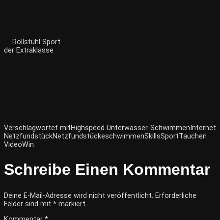
Rollstuhl Sport
der Extraklasse
Verschlagwortet mit
Highspeed Unterwasser-Schwimmen
Internet
Netzfundstück
Netzfundstücke
schwimmen
Skills
Sport
Tauchen
Video
Win
Schreibe Einen Kommentar
Deine E-Mail-Adresse wird nicht veröffentlicht.
Erforderliche
Felder sind mit
*
markiert
Kommentar
*