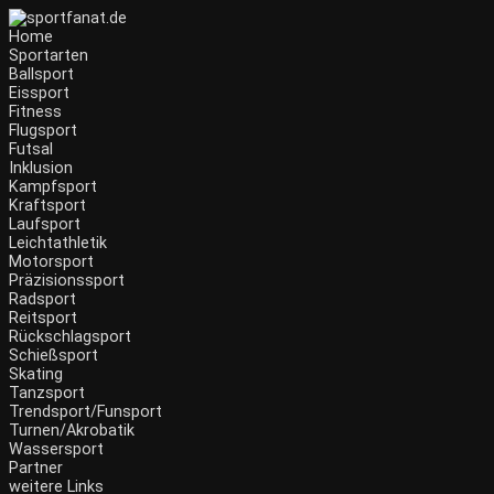
Zum
Inhalt
Home
wechseln
Sportarten
Ballsport
Eissport
Fitness
Flugsport
Futsal
Inklusion
Kampfsport
Kraftsport
Laufsport
Leichtathletik
Motorsport
Präzisionssport
Radsport
Reitsport
Rückschlagsport
Schießsport
Skating
Tanzsport
Trendsport/Funsport
Turnen/Akrobatik
Wassersport
Partner
weitere Links