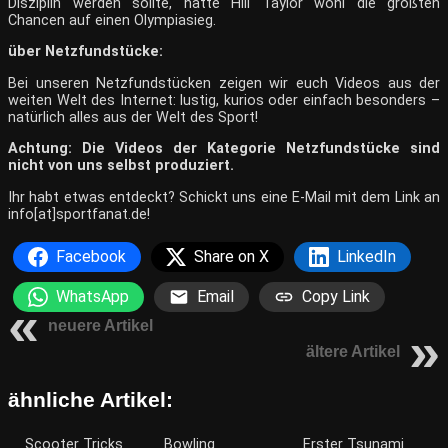
Disziplin werden sollte, hätte Hill Taylor wohl die größten
Chancen auf einen Olympiasieg.
über Netzfundstücke:
Bei unseren Netzfundstücken zeigen wir euch Videos aus der
weiten Welt des Internet: lustig, kurios oder einfach besonders –
natürlich alles aus der Welt des Sport!
Achtung: Die Videos der Kategorie Netzfundstücke sind
nicht von uns selbst produziert.
Ihr habt etwas entdeckt? Schickt uns eine E-Mail mit dem Link an
info[at]sportfanat.de!
Facebook
Share on X
LinkedIn
WhatsApp
Email
Copy Link
neuere Artikel
ältere Artikel
ähnliche Artikel:
Scooter Tricks
Bowling
Erster Tsunami