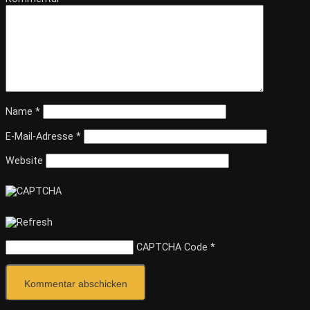
Name
*
E-Mail-Adresse
*
Website
CAPTCHA Code
*