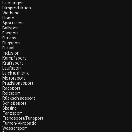
Leistungen
Filmproduktion
Werbung
Menü
Home
Sportarten
Ballsport
Eissport
Fitness
Flugsport
Futsal
Inklusion
Kampfsport
Kraftsport
Laufsport
Leichtathletik
Motorsport
Präzisionssport
Radsport
Reitsport
Rückschlagsport
Schießsport
Skating
Tanzsport
Trendsport/Funsport
Turnen/Akrobatik
Wassersport