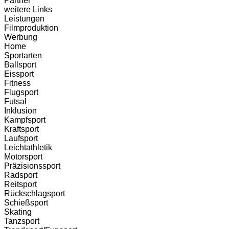
Partner
weitere Links
Leistungen
Filmproduktion
Werbung
Home
Sportarten
Ballsport
Eissport
Fitness
Flugsport
Futsal
Inklusion
Kampfsport
Kraftsport
Laufsport
Leichtathletik
Motorsport
Präzisionssport
Radsport
Reitsport
Rückschlagsport
Schießsport
Skating
Tanzsport