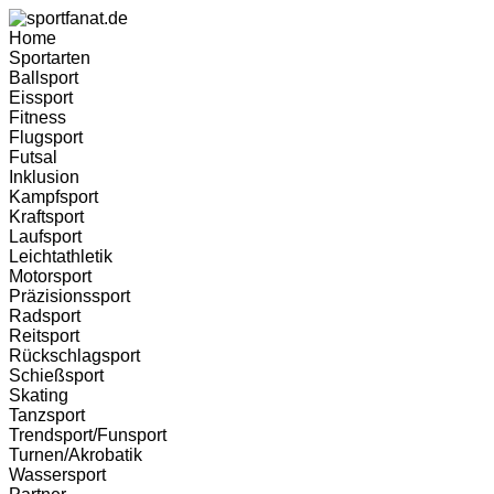
Home
Sportarten
Ballsport
Eissport
Fitness
Flugsport
Futsal
Inklusion
Kampfsport
Kraftsport
Laufsport
Leichtathletik
Motorsport
Präzisionssport
Radsport
Reitsport
Rückschlagsport
Schießsport
Skating
Tanzsport
Trendsport/Funsport
Turnen/Akrobatik
Wassersport