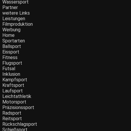
Wassersport
Partner
weitere Links
Leistungen
Filmproduktion
Werbung
Menü
Home
Sportarten
Ballsport
Eissport
Fitness
Flugsport
Futsal
Inklusion
Kampfsport
Kraftsport
Laufsport
Leichtathletik
Motorsport
Präzisionssport
Radsport
Reitsport
Rückschlagsport
Schießsport