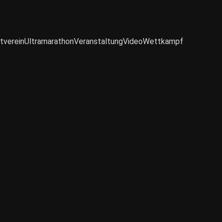
tverein
Ultramarathon
Veranstaltung
Video
Wettkampf