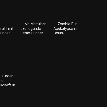
Mr. Marathon –
Zombie Run –
reff mit
Lauflegende
Apokalypse in
Hübner
Bernd Hübner
Berlin?
-Ringen –
he
schaft in