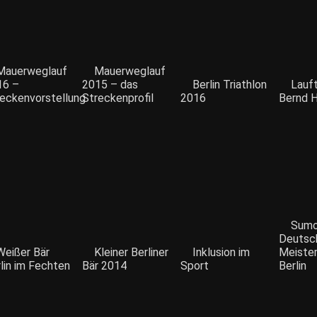
Mauerweglauf
Mauerweglauf
16 –
2015 – das
Berlin Triathlon
Lauft
eckenvorstellung
Streckenprofil
2016
Bernd 
Sumo
Deutsc
Weißer Bär
Kleiner Berliner
Inklusion im
Meister
lin im Fechten
Bär 2014
Sport
Berlin