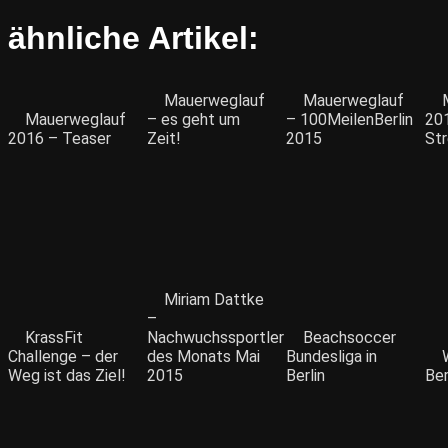
ähnliche Artikel:
Mauerweglauf
Mauerweglauf
Mauerweglauf
– es geht um
– 100MeilenBerlin
20
2016 – Teaser
Zeit!
2015
Str
Miriam Dattke
–
KrassFit
Nachwuchssportler
Beachsoccer
Challenge – der
des Monats Mai
Bundesliga in
Weg ist das Ziel!
2015
Berlin
Ber