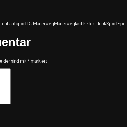
ufen
Laufsport
LG Mauerweg
Mauerweglauf
Peter Flock
Sport
Spor
entar
elder sind mit
*
markiert