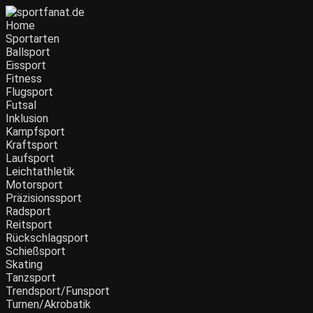
Zum
Inhalt
Home
wechseln
Sportarten
Ballsport
Eissport
Fitness
Flugsport
Futsal
Inklusion
Kampfsport
Kraftsport
Laufsport
Leichtathletik
Motorsport
Präzisionssport
Radsport
Reitsport
Rückschlagsport
Schießsport
Skating
Tanzsport
Trendsport/Funsport
Turnen/Akrobatik