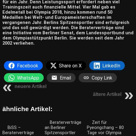
für ein Jahr. Denn Leistungssport erfordert neben viel
Trainingszeit auch finanzielle Mittel. Vier Mal gab es
Edelmetall bei Olympia 2018, hinzu kommen rund 50
Medaillen bei Welt- und Europameisterschaften im
vergangenen Jahr. Berlins Spitzensportler sind erfolgreich
und das soll gewürdigt werden. Die Beraterverträge sind
eine Initiative vom Berliner Senat, dem Landessportbund und
dem Olympiastützpunkt Berlin. Sie werden seit dem Jahr
2002 verliehen.
Facebook
Share on X
LinkedIn
WhatsApp
Email
Copy Link
neuere Artikel
ältere Artikel
ähnliche Artikel:
Beraterverträge
Zeit für
BiSS –
an Berliner
Pyeongchang – 80
Beraterverträge
Spitzensportler
Tage vor Olympia