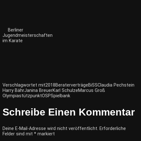
Berliner
Jugendmeisterschaften
im Karate
Verschlagwortet mit
2018
Beraterverträge
BiSS
Claudia Pechstein
Harry Bähr
Janina Breuer
Karl Schulze
Marcus Groß
Olympiastützpunkt
OSP
Spielbank
Schreibe Einen Kommentar
Deine E-Mail-Adresse wird nicht veröffentlicht.
Erforderliche
Felder sind mit
*
markiert