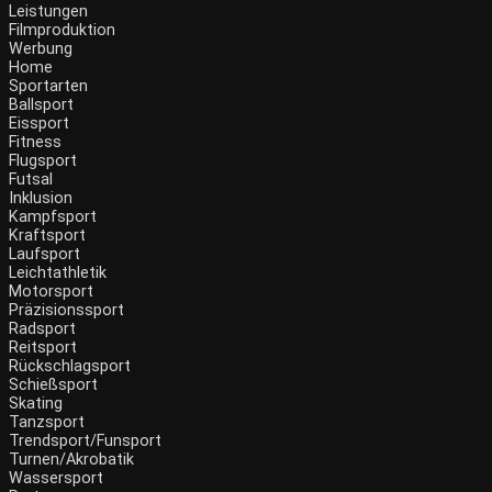
Leistungen
Filmproduktion
Werbung
Home
Sportarten
Ballsport
Eissport
Fitness
Flugsport
Futsal
Inklusion
Kampfsport
Kraftsport
Laufsport
Leichtathletik
Motorsport
Präzisionssport
Radsport
Reitsport
Rückschlagsport
Schießsport
Skating
Tanzsport
Trendsport/Funsport
Turnen/Akrobatik
Wassersport