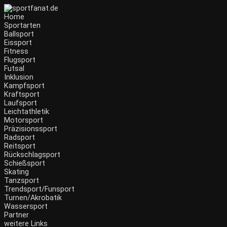
Home
Sportarten
Ballsport
Eissport
Fitness
Flugsport
Futsal
Inklusion
Kampfsport
Kraftsport
Laufsport
Leichtathletik
Motorsport
Präzisionssport
Radsport
Reitsport
Rückschlagsport
Schießsport
Skating
Tanzsport
Trendsport/Funsport
Turnen/Akrobatik
Wassersport
Partner
weitere Links