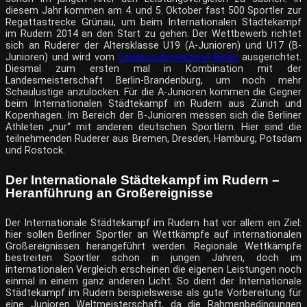
diesem Jahr kommen am 4. und 5. Oktober fast 500 Sportler zur
Regattastrecke Grünau, um beim Internationalen Städtekampf
im Rudern 2014 an den Start zu gehen. Der Wettbewerb richtet
sich an Ruderer der Altersklasse U19 (A-Junioren) und U17 (B-
Junioren) und wird vom
Landesruderverband Berlin
ausgerichtet.
Diesmal zum ersten mal in Kombination mit der
Landesmeisterschaft Berlin-Brandenburg, um noch mehr
Schaulustige anzulocken. Für die A-Junioren kommen die Gegner
beim Internationalen Städtekampf im Rudern aus Zürich und
Kopenhagen. Im Bereich der B-Junioren messen sich die Berliner
Athleten „nur“ mit anderen deutschen Sportlern. Hier sind die
teilnehmenden Ruderer aus Bremen, Dresden, Hamburg, Potsdam
und Rostock.
Der Internationale Städtekampf im Rudern –
Heranführung an Großereignisse
Der Internationale Städtekampf im Rudern hat vor allem ein Ziel:
hier sollen Berliner Sportler an Wettkämpfe auf internationalen
Großereignissen herangeführt werden. Regionale Wettkämpfe
bestreiten Sportler schon in jungen Jahren, doch im
internationalen Vergleich erscheinen die eigenen Leistungen noch
einmal in einem ganz anderen Licht. So dient der Internationale
Städtekampf im Rudern beispielsweise als gute Vorbereitung für
eine Junioren Weltmeisterschaft, da die Rahmenbedingungen