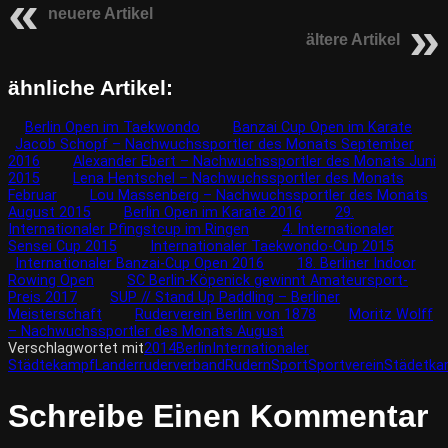
neuere Artikel
ältere Artikel
ähnliche Artikel:
Berlin Open im Taekwondo
Banzai Cup Open im Karate
Jacob Schopf – Nachwuchssportler des Monats September
2016
Alexander Ebert – Nachwuchssportler des Monats Juni
2015
Lena Hentschel – Nachwuchssportler des Monats
Februar
Lou Massenberg – Nachwuchssportler des Monats
August 2015
Berlin Open im Karate 2016
29.
Internationaler Pfingstcup im Ringen
4. Internationaler
Sensei Cup 2015
Internationaler Taekwondo-Cup 2015
Internationaler Banzai-Cup Open 2016
18. Berliner Indoor
Rowing Open
SC Berlin-Köpenick gewinnt Amateursport-
Preis 2017
SUP // Stand Up Paddling – Berliner
Meisterschaft
Ruderverein Berlin von 1878
Moritz Wolff
– Nachwuchssportler des Monats August
Verschlagwortet mit
2014
Berlin
Internationaler
Städtekampf
Landerruderverband
Rudern
Sport
Sportverein
Städetka
Schreibe Einen Kommentar