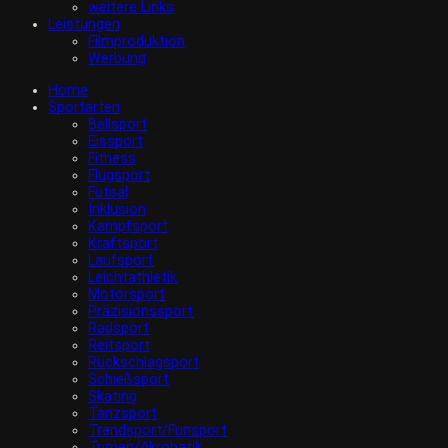
weitere Links
Leistungen
Filmproduktion
Werbung
Home
Sportarten
Ballsport
Eissport
Fitness
Flugsport
Futsal
Inklusion
Kampfsport
Kraftsport
Laufsport
Leichtathletik
Motorsport
Präzisionssport
Radsport
Reitsport
Rückschlagsport
Schießsport
Skating
Tanzsport
Trendsport/Funsport
Turnen/Akrobatik