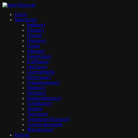
Home
Sportarten
Ballsport
Eissport
Fitness
Flugsport
Futsal
Inklusion
Kampfsport
Kraftsport
Laufsport
Leichtathletik
Motorsport
Präzisionssport
Radsport
Reitsport
Rückschlagsport
Schießsport
Skating
Tanzsport
Trendsport/Funsport
Turnen/Akrobatik
Wassersport
Partner