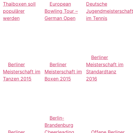
Thaiboxen soll
European
Deutsche
populärer
Bowling Tour –
Jugendmeisterschaf
werden
German Open
im Tennis
Berliner
Berliner
Berliner
Meisterschaft im
Meisterschaft im
Meisterschaft im
Standardtanz
Tanzen 2015
Boxen 2015
2016
Berlin-
Brandenburg
Berliner
Cheerleading
Offene Berliner