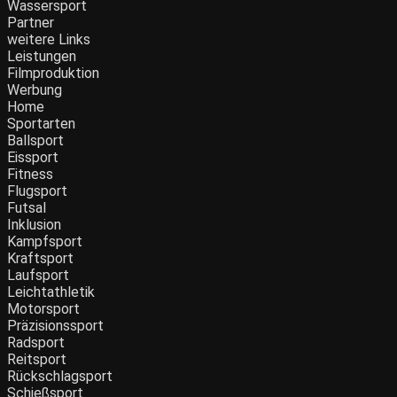
Wassersport
Partner
weitere Links
Leistungen
Filmproduktion
Werbung
Menü
Home
Sportarten
Ballsport
Eissport
Fitness
Flugsport
Futsal
Inklusion
Kampfsport
Kraftsport
Laufsport
Leichtathletik
Motorsport
Präzisionssport
Radsport
Reitsport
Rückschlagsport
Schießsport