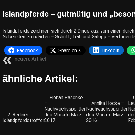
Islandpferde – gutmütig und „beso
Islandpferde zeichnen sich durch 2 Dinge aus: zum einen durch
Neben den Grundarten – Schritt, Trab und Galopp – verfügen I
Facebook
Share on X
LinkedIn
neuere Artikel
ähnliche Artikel:
Florian Paschke
–
Annika Hocke –
Le
Nachwuchssportler
Nachwuchssportler
Na
2. Berliner
des Monats März
des Monats März
de
Islandpferdetreffen
2017
2016
Fe