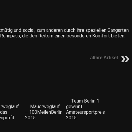
mütig und sozial, zum anderen durch ihre speziellen Gangarten.
 Rennpass, die den Reitern einen besonderen Komfort bieten.
ältere Artikel
Team Berlin 1
rweglauf
Mauerweglauf
gewinnt
 das
– 100MeilenBerlin
Amateursportpreis
nprofil
2015
2015