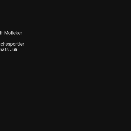
lf Molleker
chssportler
ats Juli