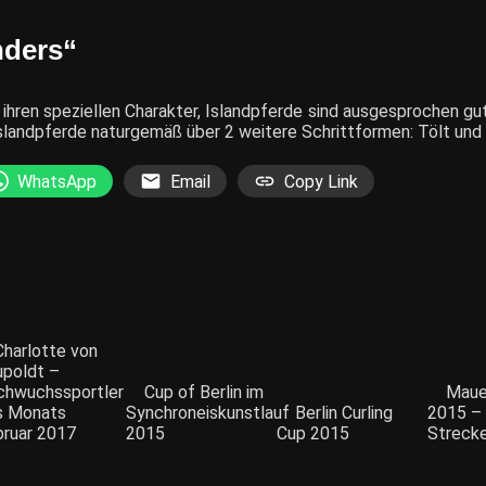
nders“
 ihren speziellen Charakter, Islandpferde sind ausgesprochen gut
slandpferde naturgemäß über 2 weitere Schrittformen: Tölt und
WhatsApp
Email
Copy Link
Charlotte von
upoldt –
chwuchssportler
Cup of Berlin im
Maue
s Monats
Synchroneiskunstlauf
Berlin Curling
2015 –
bruar 2017
2015
Cup 2015
Strecke