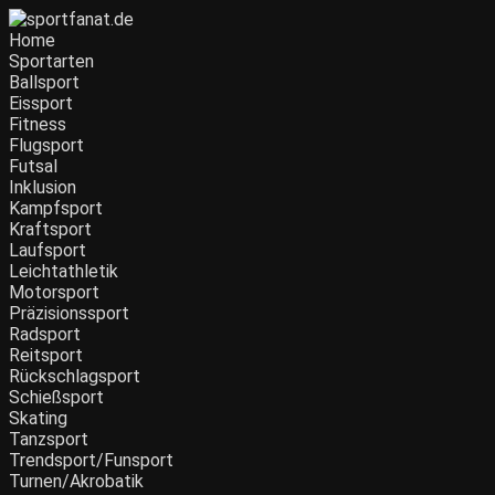
Zum
Inhalt
Home
wechseln
Sportarten
Ballsport
Eissport
Fitness
Flugsport
Futsal
Inklusion
Kampfsport
Kraftsport
Laufsport
Leichtathletik
Motorsport
Präzisionssport
Radsport
Reitsport
Rückschlagsport
Schießsport
Skating
Tanzsport
Trendsport/Funsport
Turnen/Akrobatik