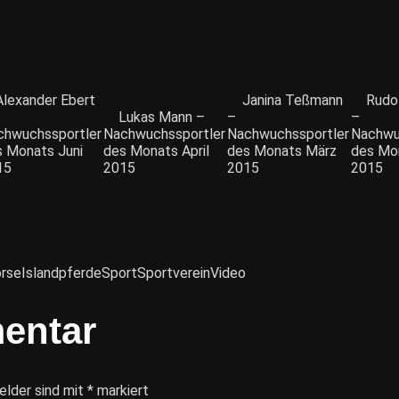
Alexander Ebert
Janina Teßmann
Rudo
Lukas Mann –
–
–
chwuchssportler
Nachwuchssportler
Nachwuchssportler
Nachwu
s Monats Juni
des Monats April
des Monats März
des Mon
15
2015
2015
2015
rse
Islandpferde
Sport
Sportverein
Video
entar
elder sind mit
*
markiert