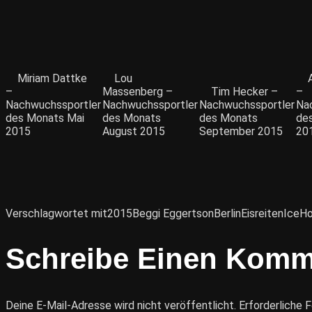
Miriam Dattke
Lou
–
Massenberg –
Tim Hecker –
–
Nachwuchssportler
Nachwuchssportler
Nachwuchssportler
Na
des Monats Mai
des Monats
des Monats
de
2015
August 2015
September 2015
20
Verschlagwortet mit
2015
Beggi Eggertson
Berlin
Eisreiten
IceHo
Schreibe Einen Komm
Deine E-Mail-Adresse wird nicht veröffentlicht.
Erforderliche F