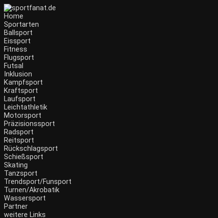
Home
Sportarten
Ballsport
Eissport
Fitness
Flugsport
Futsal
Inklusion
Kampfsport
Kraftsport
Laufsport
Leichtathletik
Motorsport
Präzisionssport
Radsport
Reitsport
Rückschlagsport
Schießsport
Skating
Tanzsport
Trendsport/Funsport
Turnen/Akrobatik
Wassersport
Partner
weitere Links