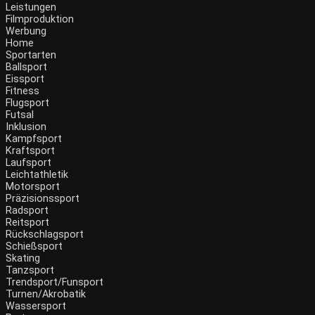
Leistungen
Filmproduktion
Werbung
Home
Sportarten
Ballsport
Eissport
Fitness
Flugsport
Futsal
Inklusion
Kampfsport
Kraftsport
Laufsport
Leichtathletik
Motorsport
Präzisionssport
Radsport
Reitsport
Rückschlagsport
Schießsport
Skating
Tanzsport
Trendsport/Funsport
Turnen/Akrobatik
Wassersport