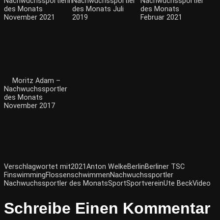
Nachwuchssportlerin
Nachwuchssportler
Nachwuchssportler
des Monats
des Monats Juli
des Monats
November 2021
2019
Februar 2021
Moritz Adam –
Nachwuchssportler
des Monats
November 2017
Verschlagwortet mit
2021
Anton Welke
Berlin
Berliner TSC
Finswimming
Flossenschwimmen
Nachwuchssportler
Nachwuchssportler des Monats
Sport
Sportverein
Ute Beck
Video
Schreibe Einen Kommentar