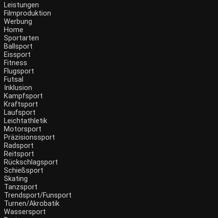
Leistungen
Filmproduktion
Werbung
Menü
Home
Sportarten
Ballsport
Eissport
Fitness
Flugsport
Futsal
Inklusion
Kampfsport
Kraftsport
Laufsport
Leichtathletik
Motorsport
Präzisionssport
Radsport
Reitsport
Rückschlagsport
Schießsport
Skating
Tanzsport
Trendsport/Funsport
Turnen/Akrobatik
Wassersport