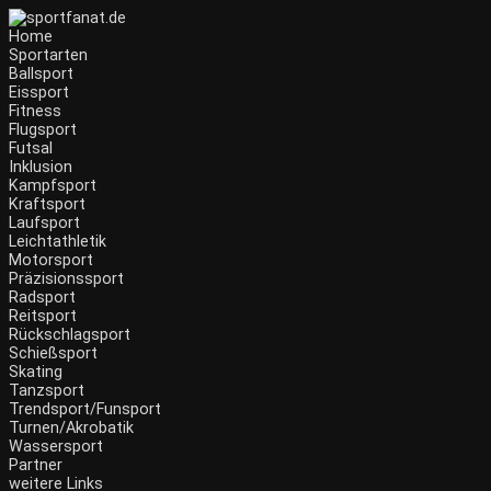
Zum
Inhalt
Home
wechseln
Sportarten
Ballsport
Eissport
Fitness
Flugsport
Futsal
Inklusion
Kampfsport
Kraftsport
Laufsport
Leichtathletik
Motorsport
Präzisionssport
Radsport
Reitsport
Rückschlagsport
Schießsport
Skating
Tanzsport
Trendsport/Funsport
Turnen/Akrobatik
Wassersport
Partner
weitere Links