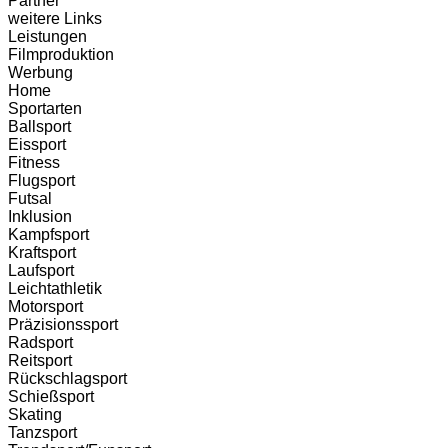
Partner
weitere Links
Leistungen
Filmproduktion
Werbung
Home
Sportarten
Ballsport
Eissport
Fitness
Flugsport
Futsal
Inklusion
Kampfsport
Kraftsport
Laufsport
Leichtathletik
Motorsport
Präzisionssport
Radsport
Reitsport
Rückschlagsport
Schießsport
Skating
Tanzsport