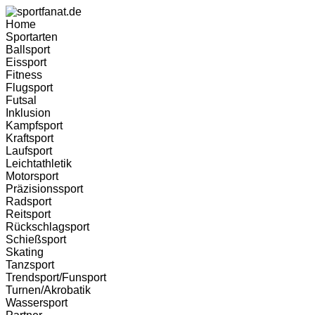
Home
Sportarten
Ballsport
Eissport
Fitness
Flugsport
Futsal
Inklusion
Kampfsport
Kraftsport
Laufsport
Leichtathletik
Motorsport
Präzisionssport
Radsport
Reitsport
Rückschlagsport
Schießsport
Skating
Tanzsport
Trendsport/Funsport
Turnen/Akrobatik
Wassersport