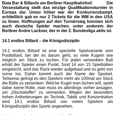
Bata Bar & Billards am Berliner Hauptbahnhof
. Die
Veranstaltung stellt das einzige Qualifikationsturnier in
Europa dar. Umso höher war der Konkurrenzkampf,
schließlich gab es nur 2 Tickets für die WM in den USA
zu lösen. Hoffnungen auf den Turniersieg konnten sich
auch deutsche Spieler machen, unter anderem der
Berliner Andre Lackner, der in der 2. Bundesliga aktiv ist.
14.1 endlos Billard – die Königsdisziplin
14.1 endlos Billard ist eine spezielle Spielvariante vom
Poolbillard, bei der es darum geht, so viele Kugeln wie
möglich am Stück zu lochen. Für jeden versenkten Ball
erhält der Spieler einen Punkt. Sind 14 von 15 Spielbällen
eingelocht, wird das Rack wieder aufgebaut und es geht von
vorne los. Daher kommt auch der Name der Sportart.
Teilweise gelingt es den Spielern mehr als 100mal am Stück
die Bälle zu versenken. Welche Kugel man lochen will, spielt
dabei keine Rolle, man muss es allerdings vorher ansagen,
um „Glückstreffer“ zu vermeiden. Wegen der besonders
hohen Anforderungen an Technik, Taktik und Konzentration
wird 14.1 endlos Billard von vielen Spielern als
Königsdisziplin des Sports angesehen.