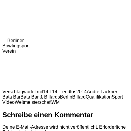
Berliner
Bowlingsport
Verein
Verschlagwortet mit
14.1
14.1 endlos
2014
Andre Lackner
Bata Bar
Bata Bar & Billards
Berlin
Billard
Qualifikation
Sport
Video
Weltmeisterschaft
WM
Schreibe einen Kommentar
Deine E-Mail-Adresse wird nicht veröffentlicht.
Erforderliche