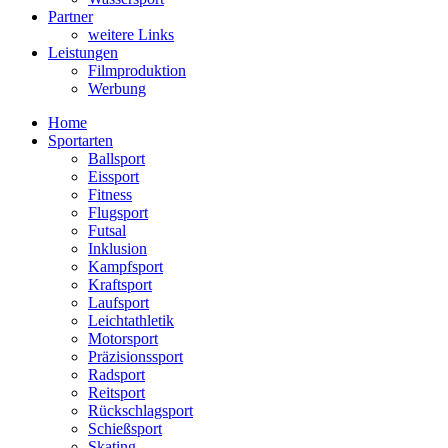
Partner
weitere Links
Leistungen
Filmproduktion
Werbung
Menü
Home
Sportarten
Ballsport
Eissport
Fitness
Flugsport
Futsal
Inklusion
Kampfsport
Kraftsport
Laufsport
Leichtathletik
Motorsport
Präzisionssport
Radsport
Reitsport
Rückschlagsport
Schießsport
Skating