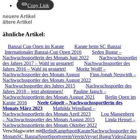
Copy Link
neuere Artikel
ältere Artikel
ähnliche Artikel:
Banzai Cup Open im Karate
Karate beim SC Banzai
Internationaler Banzai-Cup Open 2016
Seden Bugur –
Nachwuchssportlerin des Monats Juni 2022
Nachwuchssportler
des Jahres 2017 – Wahl ist gestartet!
Nachwuchssportler des
Jahres 2016 – Wahl ist gestartet!
Moritz Wolff –
Nachwuchssportler des Monats August
Finn-Jonah Neuwirth –
Nachwuchssportler des Monats August 2022
Nachwuchssportler des Jahres 2015
Nachwuchssportler des
Jahres 2018 – jetzt abstimmen!
Pauline Jagsch –
Nachwuchssportlerin des Monats August 2021
Berlin Open im
Karate 2016
Neele Göpelt – Nachwuchssportlerin des
Monats März 2023
Mathilda Wendland –
Nachwuchssportlerin des Monats April 2023
Lou Massenberg
– Nachwuchssportler des Monats August 2015
Linda Hensel –
Nachwuchssportlerin des Monats Oktober 2022
Verschlagwortet mit
Berlin
Kampfsport
Karate
Nachwuchssportler des
Monats
SC Banzai
Sport
Sportverein
Verein
Veysel Bugur
Video
Zümra