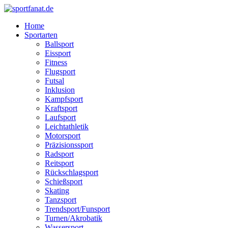
Zum
Inhalt
Home
wechseln
Sportarten
Ballsport
Eissport
Fitness
Flugsport
Futsal
Inklusion
Kampfsport
Kraftsport
Laufsport
Leichtathletik
Motorsport
Präzisionssport
Radsport
Reitsport
Rückschlagsport
Schießsport
Skating
Tanzsport
Trendsport/Funsport
Turnen/Akrobatik
Wassersport