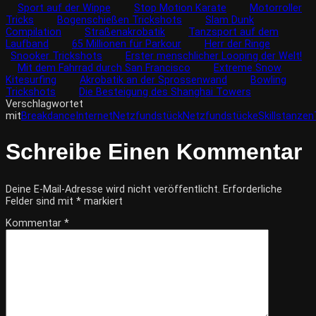
Sport auf der Wippe
Stop Motion Karate
Motorroller
Tricks
Bogenschießen Trickshots
Slam Dunk
Compilation
Straßenakrobatik
Tanzsport auf dem
Laufband
65 Millionen für Parkour
Herr der Ringe
Snooker Trickshots
Erster menschlicher Looping der Welt!
Mit dem Fahrrad durch San Francisco
Extreme Snow
Kitesurfing
Akrobatik an der Sprossenwand
Bowling
Trickshots
Die Besteigung des Shanghai Towers
Verschlagwortet
mit
Breakdance
Internet
Netzfundstück
Netzfundstücke
Skills
tanzen
Schreibe Einen Kommentar
Deine E-Mail-Adresse wird nicht veröffentlicht.
Erforderliche
Felder sind mit
*
markiert
Kommentar
*