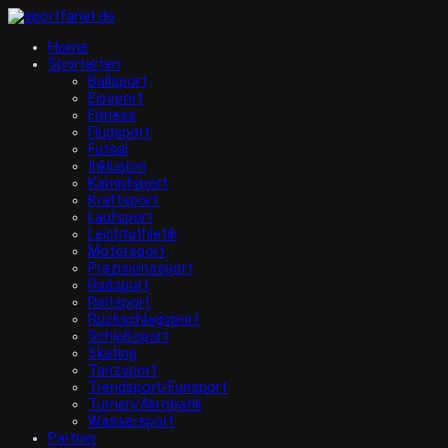
Home
Sportarten
Ballsport
Eissport
Fitness
Flugsport
Futsal
Inklusion
Kampfsport
Kraftsport
Laufsport
Leichtathletik
Motorsport
Präzisionssport
Radsport
Reitsport
Rückschlagsport
Schießsport
Skating
Tanzsport
Trendsport/Funsport
Turnen/Akrobatik
Wassersport
Partner