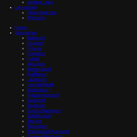
weitere Links
Leistungen
Filmproduktion
Werbung
Home
Sportarten
Ballsport
Eissport
Fitness
Flugsport
Futsal
Inklusion
Kampfsport
Kraftsport
Laufsport
Leichtathletik
Motorsport
Präzisionssport
Radsport
Reitsport
Rückschlagsport
Schießsport
Skating
Tanzsport
Trendsport/Funsport
Turnen/Akrobatik