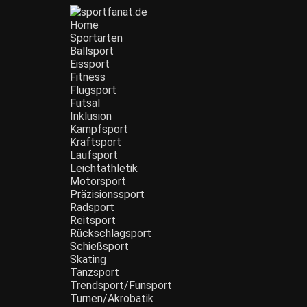
Zum
Inhalt
Home
wechseln
Sportarten
Ballsport
Eissport
Fitness
Flugsport
Futsal
Inklusion
Kampfsport
Kraftsport
Laufsport
Leichtathletik
Motorsport
Präzisionssport
Radsport
Reitsport
Rückschlagsport
Schießsport
Skating
Tanzsport
Trendsport/Funsport
Turnen/Akrobatik