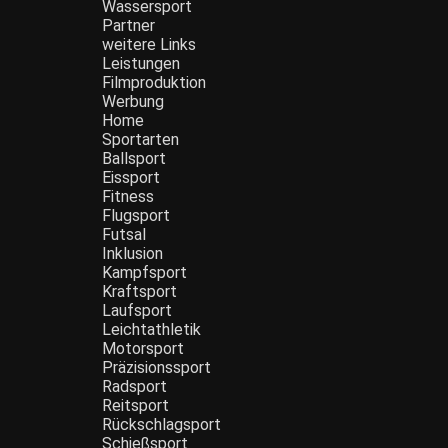
Wassersport
Partner
weitere Links
Leistungen
Filmproduktion
Werbung
Menü
Home
Sportarten
Ballsport
Eissport
Fitness
Flugsport
Futsal
Inklusion
Kampfsport
Kraftsport
Laufsport
Leichtathletik
Motorsport
Präzisionssport
Radsport
Reitsport
Rückschlagsport
Schießsport