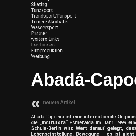
Skating
Tanzsport
Trendsport/Funsport
Turnen/Akrobatik
Wassersport
Partner
weitere Links
Leistungen
Filmproduktion
Werbung
Abadá-Capoe
neuere Artikel
Abadá Capoeira
ist eine internationale Organis
die „Instrutora“ Esmeralda im Jahr 1999 ei
Schule-Berlin wird Wert darauf gelegt, das
Lebenseinstellung, Bewegung – es ist nicht 