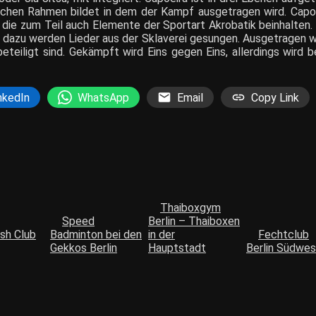
lichen Rahmen bildet in dem der Kampf ausgetragen wird. Capoei
, die zum Teil auch Elemente der Sportart Akrobatik beinhalten. 
 dazu werden Lieder aus der Sklaverei gesungen. Ausgetragen 
eteiligt sind. Gekämpft wird Eins gegen Eins, allerdings wird 
nkedIn
WhatsApp
Email
Copy Link
Thaiboxgym
Speed
Berlin – Thaiboxen
sh Club
Badminton bei den
in der
Fechtclub
Gekkos Berlin
Hauptstadt
Berlin Südwes