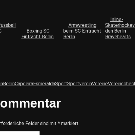
Inline-
fussball
Armwrestling
Skaterhockey
C
Boxring SC
beim SC Eintracht
den Berlin
Eintracht Berlin
Berlin
Bravehearts
in
Berlin
Capoeira
Esmeralda
Sport
Sportverein
Vereine
Vereinschec
Kommentar
rforderliche Felder sind mit
*
markiert