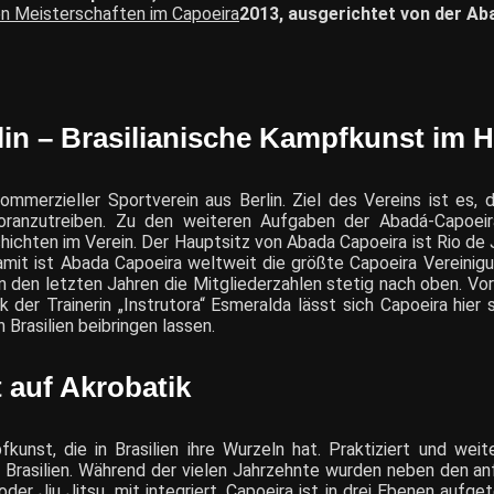
n Meisterschaften im Capoeira
2013, ausgerichtet von der Ab
in – Brasilianische Kampfkunst im 
kommerzieller Sportverein aus Berlin. Ziel des Vereins ist es
 voranzutreiben. Zu den weiteren Aufgaben der Abadá-Capoeira
hichten im Verein. Der Hauptsitz von Abada Capoeira ist Rio de 
mit ist Abada Capoeira weltweit die größte Capoeira Vereinigun
 in den letzten Jahren die Mitgliederzahlen stetig nach oben. V
 der Trainerin „Instrutora“ Esmeralda lässt sich Capoeira hier s
Brasilien beibringen lassen.
 auf Akrobatik
fkunst, die in Brasilien ihre Wurzeln hat. Praktiziert und w
in Brasilien. Während der vielen Jahrzehnte wurden neben den a
er Jiu Jitsu, mit integriert. Capoeira ist in drei Ebenen aufg