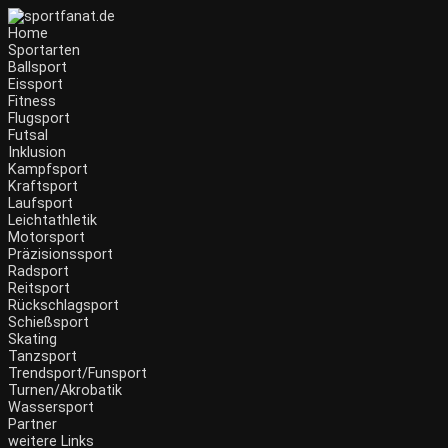
Zum
Inhalt
Home
wechseln
Sportarten
Ballsport
Eissport
Fitness
Flugsport
Futsal
Inklusion
Kampfsport
Kraftsport
Laufsport
Leichtathletik
Motorsport
Präzisionssport
Radsport
Reitsport
Rückschlagsport
Schießsport
Skating
Tanzsport
Trendsport/Funsport
Turnen/Akrobatik
Wassersport
Partner
weitere Links