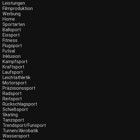
Leistungen
Filmproduktion
Werbung
Menü
Home
Sportarten
Ballsport
Eissport
Fitness
Flugsport
Futsal
Inklusion
Kampfsport
Kraftsport
Laufsport
Leichtathletik
Motorsport
Präzisionssport
Radsport
Reitsport
Rückschlagsport
Schießsport
Skating
Tanzsport
Trendsport/Funsport
Turnen/Akrobatik
Wassersport