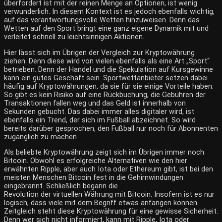
überfordert ist mit der reinen Menge an Optionen, ist wenig
verwunderlich. In diesem Kontext ist es jedoch ebenfalls wichtig,
auf das verantwortungsvolle Wetten hinzuweisen. Denn das
Wetten auf den Sport bringt eine ganz eigene Dynamik mit und
verleitet schnell zu leichtsinnigen Aktionen.
Hier lässt sich im Übrigen der Vergleich zur Kryptowährung
ziehen. Denn diese wird von vielen ebenfalls als eine Art „Sport“
betrieben. Denn der Handel und die Spekulation auf Kursgewinne
kann ein gutes Geschäft sein. Sportwettanbieter setzen dabei
häufig auf Kryptowährungen, da sie für sie einige Vorteile haben.
So gibt es kein Risiko auf eine Rückbuchung, die Gebühren der
Transaktionen fallen weg und das Geld ist innerhalb von
Sekunden gebucht. Das dabei immer alles digitaler wird, ist
ebenfalls ein Trend, der sich im Fußball abzeichnet. So wird
bereits darüber gesprochen, d
en Fußball nur noch für Abonnenten
zugänglich zu machen.
Als beliebte Kryptowährung zeigt sich im Übrigen immer noch
Bitcoin. Obwohl es erfolgreiche Alternativen wie den hier
erwähnten Ripple, aber auch Iota oder Ethereum gibt, ist bei den
meisten Menschen Bitcoin fest in die Gehirnwindungen
eingebrannt. Schließlich begann die
Revolution der virtuellen Währung
mit Bitcoin. Insofern ist es nur
logisch, dass viele mit dem Begriff etwas anfangen können.
Zeitgleich steht diese Kryptowährung für eine gewisse Sicherheit.
Denn wer sich nicht informiert, kann mit Ripple, Iota oder