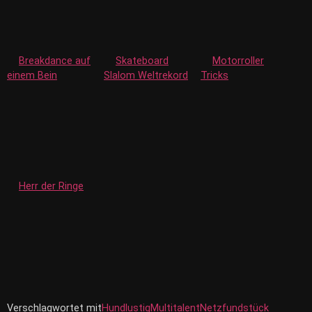
Breakdance auf
Skateboard
Motorroller
einem Bein
Slalom Weltrekord
Tricks
Herr der Ringe
Verschlagwortet mit
Hund
lustig
Multitalent
Netzfundstück