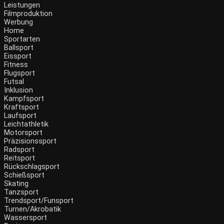
Leistungen
Filmproduktion
Werbung
Menü
Home
Sportarten
Ballsport
Eissport
Fitness
Flugsport
Futsal
Inklusion
Kampfsport
Kraftsport
Laufsport
Leichtathletik
Motorsport
Präzisionssport
Radsport
Reitsport
Rückschlagsport
Schießsport
Skating
Tanzsport
Trendsport/Funsport
Turnen/Akrobatik
Wassersport