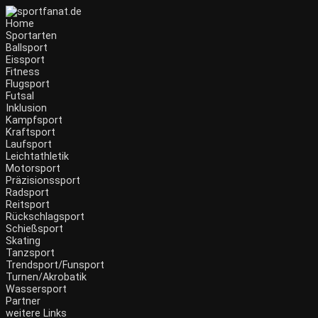
Zum
Inhalt
Home
wechseln
Sportarten
Ballsport
Eissport
Fitness
Flugsport
Futsal
Inklusion
Kampfsport
Kraftsport
Laufsport
Leichtathletik
Motorsport
Präzisionssport
Radsport
Reitsport
Rückschlagsport
Schießsport
Skating
Tanzsport
Trendsport/Funsport
Turnen/Akrobatik
Wassersport
Partner
weitere Links