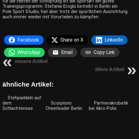
für die Herren der Schöpfung ist die Sportart ein gutes
Trainingsprogramm. Stefanie Eroglu betreibt in Berlin ein
Pole Sport Studio
, hat aber trotz der sportlichen Ausrichtung
auch immer wieder mit Vorurteilen zu kämpfen.
Facebook
Share on X
LinkedIn
WhatsApp
Email
Copy Link
neuere Artikel
ältere Artikel
ähnliche Artikel:
Stehpaddeln auf
dem
Scorpions
Partnerakrobatik
Schlachtensee
Cheerleader Berlin
bei Akro-Polis