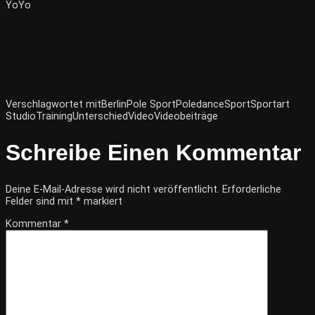
YoYo
Verschlagwortet mit
Berlin
Pole Sport
Poledance
Sport
Sportart
Studio
Training
Unterschied
Video
Videobeiträge
Schreibe Einen Kommentar
Deine E-Mail-Adresse wird nicht veröffentlicht.
Erforderliche
Felder sind mit
*
markiert
Kommentar
*