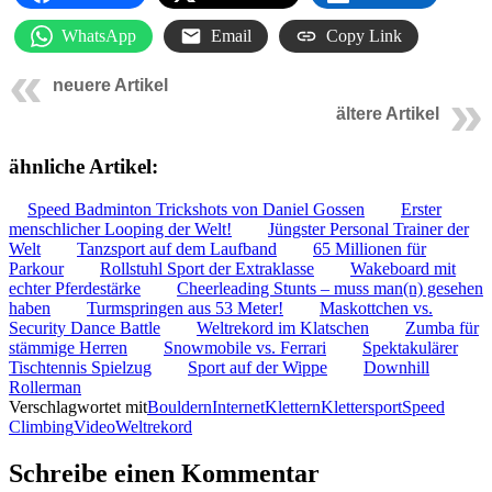
WhatsApp
Email
Copy Link
neuere Artikel
ältere Artikel
ähnliche Artikel:
Speed Badminton Trickshots von Daniel Gossen
Erster
menschlicher Looping der Welt!
Jüngster Personal Trainer der
Welt
Tanzsport auf dem Laufband
65 Millionen für
Parkour
Rollstuhl Sport der Extraklasse
Wakeboard mit
echter Pferdestärke
Cheerleading Stunts – muss man(n) gesehen
haben
Turmspringen aus 53 Meter!
Maskottchen vs.
Security Dance Battle
Weltrekord im Klatschen
Zumba für
stämmige Herren
Snowmobile vs. Ferrari
Spektakulärer
Tischtennis Spielzug
Sport auf der Wippe
Downhill
Rollerman
Verschlagwortet mit
Bouldern
Internet
Klettern
Klettersport
Speed
Climbing
Video
Weltrekord
Schreibe einen Kommentar