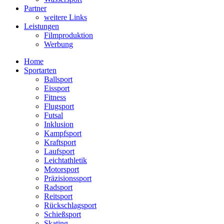
Partner
weitere Links
Leistungen
Filmproduktion
Werbung
Home
Sportarten
Ballsport
Eissport
Fitness
Flugsport
Futsal
Inklusion
Kampfsport
Kraftsport
Laufsport
Leichtathletik
Motorsport
Präzisionssport
Radsport
Reitsport
Rückschlagsport
Schießsport
Skating