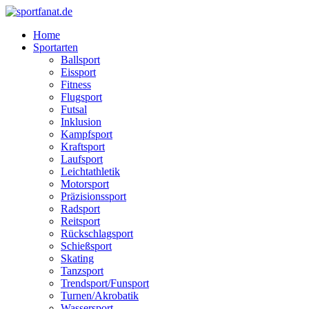
Home
Sportarten
Ballsport
Eissport
Fitness
Flugsport
Futsal
Inklusion
Kampfsport
Kraftsport
Laufsport
Leichtathletik
Motorsport
Präzisionssport
Radsport
Reitsport
Rückschlagsport
Schießsport
Skating
Tanzsport
Trendsport/Funsport
Turnen/Akrobatik
Wassersport