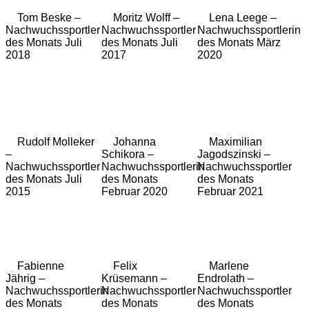
Tom Beske –
Moritz Wolff –
Lena Leege –
Nachwuchssportler
Nachwuchssportler
Nachwuchssportlerin
des Monats Juli
des Monats Juli
des Monats März
2018
2017
2020
Rudolf Molleker
Johanna
Maximilian
–
Schikora –
Jagodszinski –
Nachwuchssportler
Nachwuchssportlerin
Nachwuchssportler
des Monats Juli
des Monats
des Monats
2015
Februar 2020
Februar 2021
Fabienne
Felix
Marlene
Jährig –
Krüsemann –
Endrolath –
Nachwuchssportlerin
Nachwuchssportler
Nachwuchssportler
des Monats
des Monats
des Monats