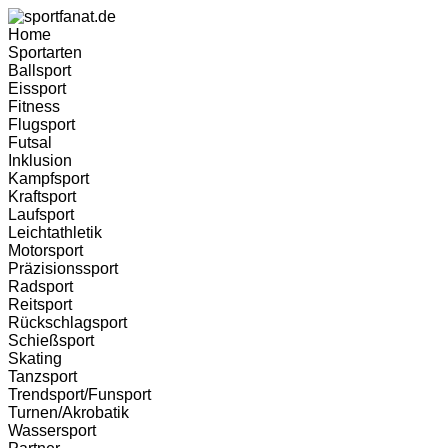
Zum
Inhalt
Home
wechseln
Sportarten
Ballsport
Eissport
Fitness
Flugsport
Futsal
Inklusion
Kampfsport
Kraftsport
Laufsport
Leichtathletik
Motorsport
Präzisionssport
Radsport
Reitsport
Rückschlagsport
Schießsport
Skating
Tanzsport
Trendsport/Funsport
Turnen/Akrobatik
Wassersport