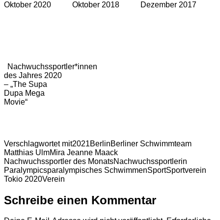
Oktober 2020
Oktober 2018
Dezember 2017
Nachwuchssportler*innen
des Jahres 2020
– „The Supa
Dupa Mega
Movie“
Verschlagwortet mit
2021
Berlin
Berliner Schwimmteam
Matthias Ulm
Mira Jeanne Maack
Nachwuchssportler des Monats
Nachwuchssportlerin
Paralympics
paralympisches Schwimmen
Sport
Sportverein
Tokio 2020
Verein
Schreibe einen Kommentar