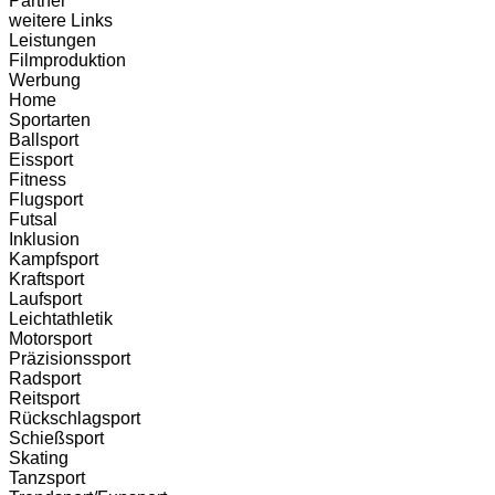
Partner
weitere Links
Leistungen
Filmproduktion
Werbung
Menü
Home
Sportarten
Ballsport
Eissport
Fitness
Flugsport
Futsal
Inklusion
Kampfsport
Kraftsport
Laufsport
Leichtathletik
Motorsport
Präzisionssport
Radsport
Reitsport
Rückschlagsport
Schießsport
Skating
Tanzsport