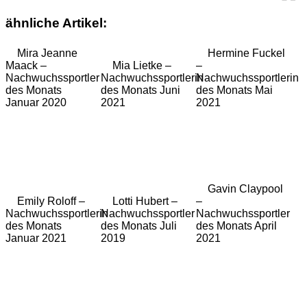
ähnliche Artikel:
Mira Jeanne
Hermine Fuckel
Maack –
Mia Lietke –
–
Nachwuchssportler
Nachwuchssportlerin
Nachwuchssportlerin
des Monats
des Monats Juni
des Monats Mai
Januar 2020
2021
2021
Gavin Claypool
Emily Roloff –
Lotti Hubert –
–
Nachwuchssportlerin
Nachwuchssportler
Nachwuchssportler
des Monats
des Monats Juli
des Monats April
Januar 2021
2019
2021